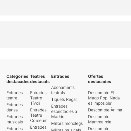
Categories
Teatres
Entrades
Ofertes
destacades
destacats
destacades
Abonaments
Entrades
Entrades
teatrals
Descompte El
teatre
Teatre
Mago Pop 'Nada
Tiquets Regal
Tívoli
es imposible'
Entrades
Entrades
dansa
Entrades
Descompte Ànima
espectacles a
Teatre
Entrades
Madrid
Descompte
Coliseum
musicals
Mamma mia
Millors monòlegs
Entrades
Entrades
Descompte
Millors musicals