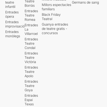
Teatre
teatre
Germans de sang
Millors espectacles
Borràs
infantil
familiars
Entrades
Entrades
Black Friday
Teatre
òpera
Teatral
Romea
Entrades
Guanya entrades
Entrades
improvisació
de teatre gratis -
La
Entrades
concursos
Villarroel
monòlegs
Entrades
Teatre
Condal
Entrades
Teatre
Victòria
Entrades
Teatre
Apolo
Entrades
Teatre
Goya
Entrades
Espai
Texas