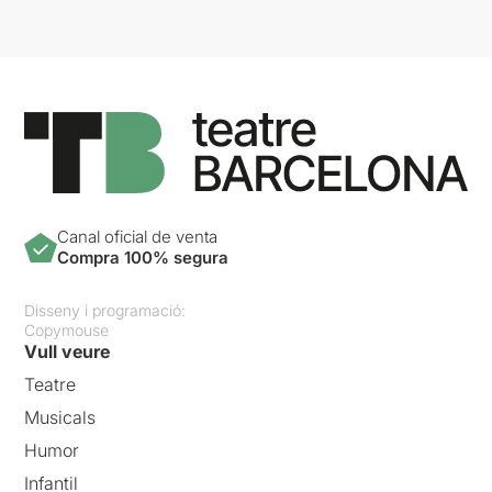
Canal oficial de venta
Compra 100% segura
Disseny i programació:
Copymouse
Vull veure
Teatre
Musicals
Humor
Infantil