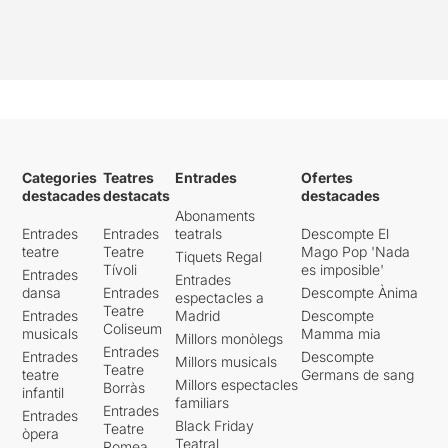
Categories
Teatres
Entrades
Ofertes
destacades
destacats
destacades
Abonaments
Entrades
Entrades
teatrals
Descompte El
teatre
Teatre
Mago Pop 'Nada
Tiquets Regal
Tívoli
es imposible'
Entrades
Entrades
dansa
Entrades
Descompte Ànima
espectacles a
Teatre
Entrades
Madrid
Descompte
Coliseum
musicals
Mamma mia
Millors monòlegs
Entrades
Entrades
Descompte
Millors musicals
Teatre
teatre
Germans de sang
Millors espectacles
Borràs
infantil
familiars
Entrades
Entrades
Black Friday
Teatre
òpera
Teatral
Romea