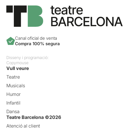
Canal oficial de venta
Compra 100% segura
Disseny i programació:
Copymouse
Vull veure
Teatre
Musicals
Humor
Infantil
Dansa
Teatre Barcelona ©2026
Atenció al client