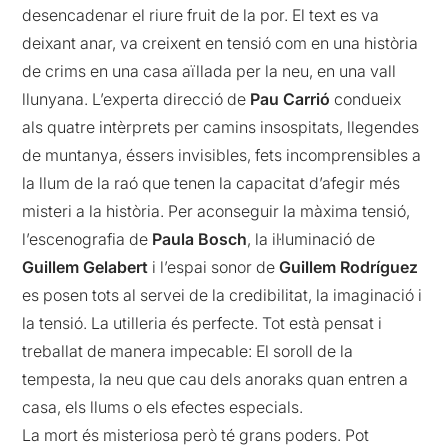
desencadenar el riure fruit de la por. El text es va
deixant anar, va creixent en tensió com en una història
de crims en una casa aïllada per la neu, en una vall
llunyana. L’experta direcció de
Pau Carrió
condueix
als quatre intèrprets per camins insospitats, llegendes
de muntanya, éssers invisibles, fets incomprensibles a
la llum de la raó que tenen la capacitat d’afegir més
misteri a la història. Per aconseguir la màxima tensió,
l’escenografia de
Paula Bosch
, la il·luminació de
Guillem Gelabert
i l’espai sonor de
Guillem Rodríguez
es posen tots al servei de la credibilitat, la imaginació i
la tensió. La utilleria és perfecte. Tot està pensat i
treballat de manera impecable: El soroll de la
tempesta, la neu que cau dels anoraks quan entren a
casa, els llums o els efectes especials.
La mort és misteriosa però té grans poders. Pot