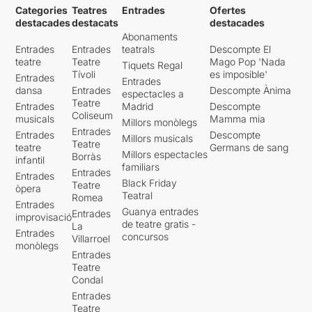
Categories
Teatres
Entrades
Ofertes
destacades
destacats
destacades
Abonaments
Entrades
Entrades
teatrals
Descompte El
teatre
Teatre
Mago Pop 'Nada
Tiquets Regal
Tívoli
es imposible'
Entrades
Entrades
dansa
Entrades
Descompte Ànima
espectacles a
Teatre
Entrades
Madrid
Descompte
Coliseum
musicals
Mamma mia
Millors monòlegs
Entrades
Entrades
Descompte
Millors musicals
Teatre
teatre
Germans de sang
Millors espectacles
Borràs
infantil
familiars
Entrades
Entrades
Black Friday
Teatre
òpera
Teatral
Romea
Entrades
Guanya entrades
Entrades
improvisació
de teatre gratis -
La
Entrades
concursos
Villarroel
monòlegs
Entrades
Teatre
Condal
Entrades
Teatre