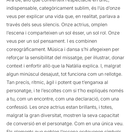
indispensable, categòricament sublim, és l’ús d’onze
veus per explicar una vida que, en realitat, parlava a
través dels seus silencis. Onze actrius, omplen
l’escena i comparteixen un sol ésser, un sol rol. Onze
veus per un sol pensament. I es combinen
coreogràficament. Música i dansa s’hi afegeixen per
reforçar la sensibilitat del missatge, per il·lustrar, donar
context i enfortir allò que la Natàlia explica. I, malgrat
algun minúscul desajust, tot funciona com un rellotge.
Tan precís, rítmic, àgil i potent que t’enganxa al
personatge, i te l’escoltes com si t’ho expliqués només
a tu, com un encontre, com una declaració, com una
confessió. Les onze actrius estan brillants, i totes,
malgrat la gran diversitat, mostren la seva capacitat
de conversió en el personatge. Com en una única veu.
Els elements que poblen l’escena esdevenen símbols