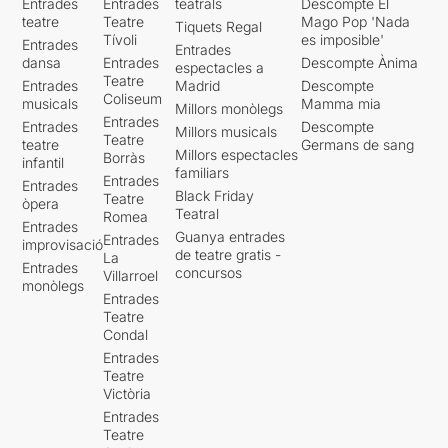
Entrades
Entrades
teatrals
Descompte El
teatre
Teatre
Mago Pop 'Nada
Tiquets Regal
Tívoli
es imposible'
Entrades
Entrades
dansa
Entrades
Descompte Ànima
espectacles a
Teatre
Entrades
Madrid
Descompte
Coliseum
musicals
Mamma mia
Millors monòlegs
Entrades
Entrades
Descompte
Millors musicals
Teatre
teatre
Germans de sang
Millors espectacles
Borràs
infantil
familiars
Entrades
Entrades
Black Friday
Teatre
òpera
Teatral
Romea
Entrades
Guanya entrades
Entrades
improvisació
de teatre gratis -
La
Entrades
concursos
Villarroel
monòlegs
Entrades
Teatre
Condal
Entrades
Teatre
Victòria
Entrades
Teatre