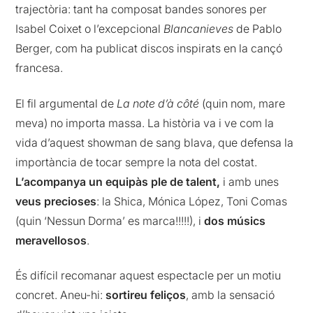
trajectòria: tant ha composat bandes sonores per
Isabel Coixet o l’excepcional
Blancanieves
de Pablo
Berger, com ha publicat discos inspirats en la cançó
francesa.
El fil argumental de
La note d’à côté
(quin nom, mare
meva) no importa massa. La història va i ve com la
vida d’aquest showman de sang blava, que defensa la
importància de tocar sempre la nota del costat.
L’acompanya un equipàs ple de talent,
i amb unes
veus precioses
: la Shica, Mónica López, Toni Comas
(quin ‘Nessun Dorma’ es marca!!!!!), i
dos músics
meravellosos
.
És difícil recomanar aquest espectacle per un motiu
concret. Aneu-hi:
sortireu feliços
, amb la sensació