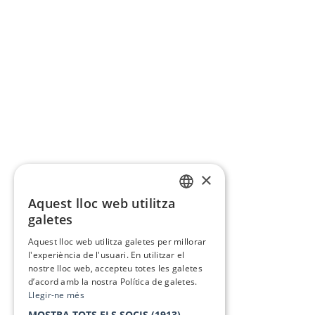
×
Aquest lloc web utilitza
CATALAN
galetes
SPANISH
Aquest lloc web utilitza galetes per millorar
l'experiència de l'usuari. En utilitzar el
nostre lloc web, accepteu totes les galetes
d’acord amb la nostra Política de galetes.
Llegir-ne més
MOSTRA TOTS ELS SOCIS
(1913) →