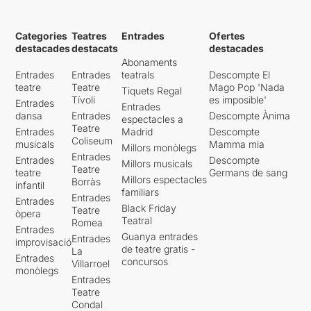
Categories
Teatres
Entrades
Ofertes
destacades
destacats
destacades
Abonaments
Entrades
Entrades
teatrals
Descompte El
teatre
Teatre
Mago Pop 'Nada
Tiquets Regal
Tívoli
es imposible'
Entrades
Entrades
dansa
Entrades
Descompte Ànima
espectacles a
Teatre
Entrades
Madrid
Descompte
Coliseum
musicals
Mamma mia
Millors monòlegs
Entrades
Entrades
Descompte
Millors musicals
Teatre
teatre
Germans de sang
Millors espectacles
Borràs
infantil
familiars
Entrades
Entrades
Black Friday
Teatre
òpera
Teatral
Romea
Entrades
Guanya entrades
Entrades
improvisació
de teatre gratis -
La
Entrades
concursos
Villarroel
monòlegs
Entrades
Teatre
Condal