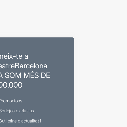
neix-te a
eatreBarcelona
A SOM MÉS DE
00.000
Promocions
Sortejos exclusius
Butlletins d’actualitat i