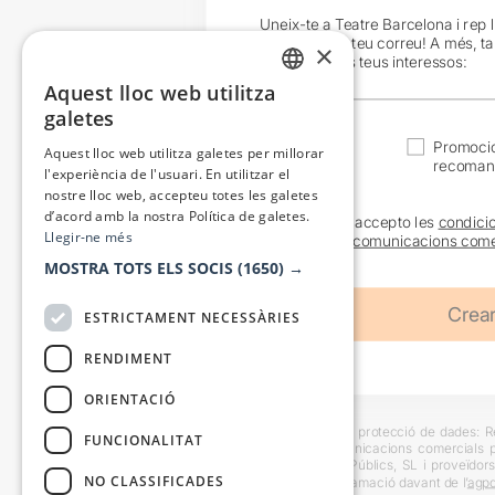
Uneix-te a Teatre Barcelona i rep 
exclusives al teu correu! A més, t
×
en funció dels teus interessos:
Aquest lloc web utilitza
CATALAN
galetes
SPANISH
Actualitat
Promocio
Aquest lloc web utilitza galetes per millorar
recoman
l'experiència de l'usuari. En utilitzar el
nostre lloc web, accepteu totes les galetes
d’acord amb la nostra Política de galetes.
He llegit i accepto les
condici
Llegir-ne més
sobre les
comunicacions come
MOSTRA TOTS ELS SOCIS
(1650) →
ESTRICTAMENT NECESSÀRIES
RENDIMENT
ORIENTACIÓ
Informació bàsica sobre protecció de dades: Res
FUNCIONALITAT
usuaris i trametre comunicacions comercials pe
Destinataris: Escenes i Públics, SL i proveïdors
NO CLASSIFICADES
També es pot instar reclamació davant de l’
agpd