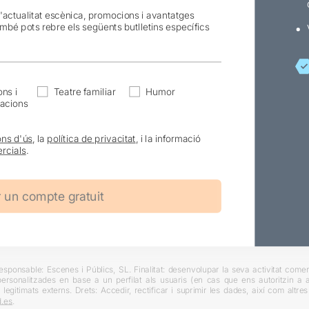
l'actualitat escènica, promocions i avantatges
ambé pots rebre els següents butlletins específics
ns i
Teatre familiar
Humor
acions
ons d'ús
, la
política de privacitat
, i la informació
rcials
.
ponsable: Escenes i Públics, SL. Finalitat: desenvolupar la seva activitat comerc
rsonalitzades en base a un perfilat als usuaris (en cas que ens autoritzin a ai
 legitimats externs. Drets: Accedir, rectificar i suprimir les dades, així com altr
.es
.