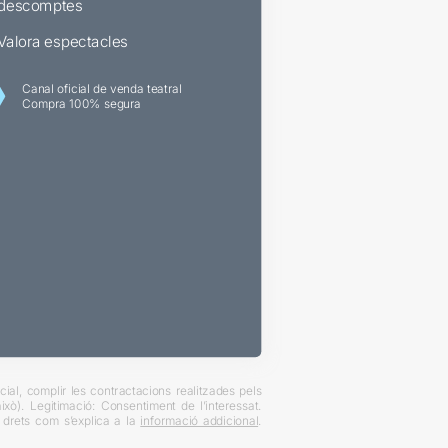
descomptes
Valora espectacles
Canal oficial de venda teatral
Compra 100% segura
ial, complir les contractacions realitzades pels
xò). Legitimació: Consentiment de l’interessat.
es drets com s’explica a la
informació addicional
.