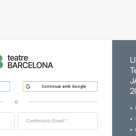
U
T
J
Continuar amb
Google
k
2
O