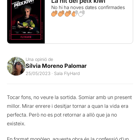
La nit del peix kiwi
No hi ha noves dates confirmades
Una opinió de
Sílvia Moreno Palomar
25/05/2023 · Sala FlyHard
Tocar fons, no veure la sortida. Somiar amb un present
millor. Mirar enrere i desitjar tornar a quan la vida era
perfecta. Però no es pot retornar a allò que ja no
existeix.
En format monòleg, aquesta obra és la confessió d’un