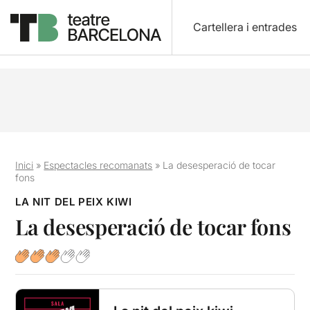
Cartellera i entrades
Inici
»
Espectacles recomanats
»
La desesperació de tocar
fons
LA NIT DEL PEIX KIWI
La desesperació de tocar fons