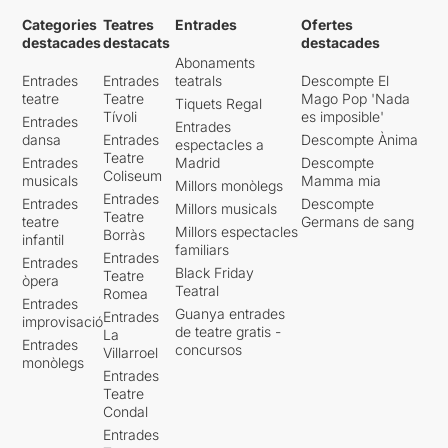
Categories
Teatres
Entrades
Ofertes
destacades
destacats
destacades
Abonaments
Entrades
Entrades
teatrals
Descompte El
teatre
Teatre
Mago Pop 'Nada
Tiquets Regal
Tívoli
es imposible'
Entrades
Entrades
dansa
Entrades
Descompte Ànima
espectacles a
Teatre
Entrades
Madrid
Descompte
Coliseum
musicals
Mamma mia
Millors monòlegs
Entrades
Entrades
Descompte
Millors musicals
Teatre
teatre
Germans de sang
Millors espectacles
Borràs
infantil
familiars
Entrades
Entrades
Black Friday
Teatre
òpera
Teatral
Romea
Entrades
Guanya entrades
Entrades
improvisació
de teatre gratis -
La
Entrades
concursos
Villarroel
monòlegs
Entrades
Teatre
Condal
Entrades