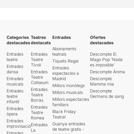
Categories
Teatres
Entrades
Ofertes
destacades
destacats
destacades
Abonaments
Entrades
Entrades
teatrals
Descompte El
teatre
Teatre
Mago Pop 'Nada
Tiquets Regal
Tívoli
es imposible'
Entrades
Entrades
dansa
Entrades
Descompte Ànima
espectacles a
Teatre
Entrades
Madrid
Descompte
Coliseum
musicals
Mamma mia
Millors monòlegs
Entrades
Entrades
Descompte
Millors musicals
Teatre
teatre
Germans de sang
Millors espectacles
Borràs
infantil
familiars
Entrades
Entrades
Black Friday
Teatre
òpera
Teatral
Romea
Entrades
Guanya entrades
Entrades
improvisació
de teatre gratis -
La
Entrades