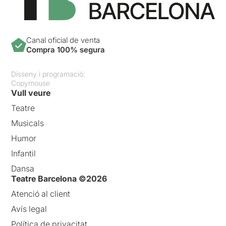
Canal oficial de venta
Compra 100% segura
Disseny i programació:
Copymouse
Vull veure
Teatre
Musicals
Humor
Infantil
Dansa
Teatre Barcelona ©2026
Atenció al client
Avís legal
Política de privacitat