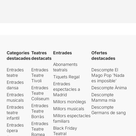
Categories
Teatres
Entrades
Ofertes
destacades
destacats
destacades
Abonaments
Entrades
Entrades
teatrals
Descompte El
teatre
Teatre
Mago Pop 'Nada
Tiquets Regal
Tívoli
es imposible'
Entrades
Entrades
dansa
Entrades
Descompte Ànima
espectacles a
Teatre
Entrades
Madrid
Descompte
Coliseum
musicals
Mamma mia
Millors monòlegs
Entrades
Entrades
Descompte
Millors musicals
Teatre
teatre
Germans de sang
Millors espectacles
Borràs
infantil
familiars
Entrades
Entrades
Black Friday
Teatre
òpera
Teatral
Romea