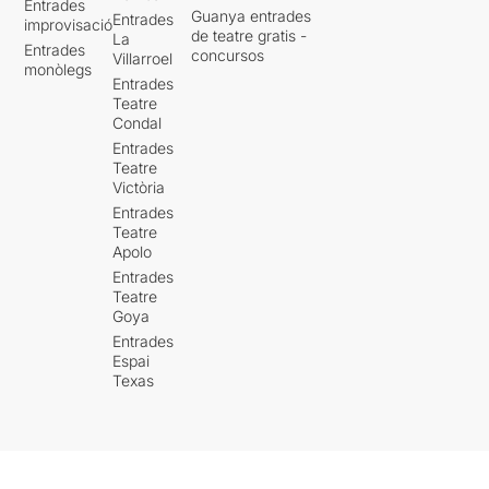
Entrades
Guanya entrades
Entrades
improvisació
de teatre gratis -
La
Entrades
concursos
Villarroel
monòlegs
Entrades
Teatre
Condal
Entrades
Teatre
Victòria
Entrades
Teatre
Apolo
Entrades
Teatre
Goya
Entrades
Espai
Texas