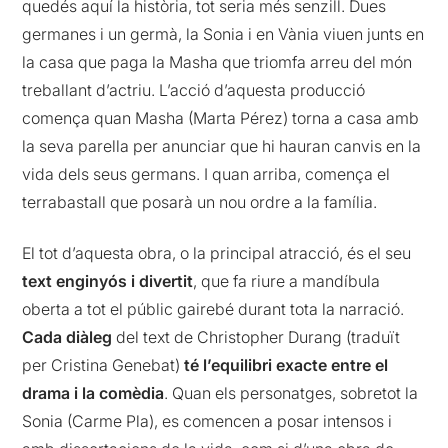
quedés aquí la història, tot seria més senzill. Dues
germanes i un germà, la Sonia i en Vània viuen junts en
la casa que paga la Masha que triomfa arreu del món
treballant d’actriu. L’acció d’aquesta producció
comença quan Masha (Marta Pérez) torna a casa amb
la seva parella per anunciar que hi hauran canvis en la
vida dels seus germans. I quan arriba, comença el
terrabastall que posarà un nou ordre a la família.
El tot d’aquesta obra, o la principal atracció, és el seu
text enginyós i divertit
, que fa riure a mandíbula
oberta a tot el públic gairebé durant tota la narració.
Cada diàleg
del text de Christopher Durang (traduït
per Cristina Genebat)
té l’equilibri exacte entre el
drama i la comèdia
. Quan els personatges, sobretot la
Sonia (Carme Pla), es comencen a posar intensos i