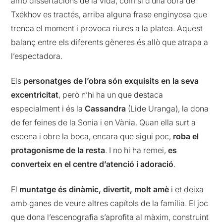
amb dissertacions de la vida, com si d’una obra de
Txékhov es tractés, arriba alguna frase enginyosa que
trenca el moment i provoca riures a la platea. Aquest
balanç entre els diferents gèneres és allò que atrapa a
l’espectadora.
Els
personatges de l’obra són exquisits en la seva
excentricitat
, però n’hi ha un que destaca
especialment i és la
Cassandra
(Lide Uranga), la dona
de fer feines de la Sonia i en Vània. Quan ella surt a
escena i obre la boca, encara que sigui poc,
roba el
protagonisme de la resta
. I no hi ha remei,
es
converteix en el centre d’atenció i adoració
.
El
muntatge és dinàmic, divertit, molt amè
i et deixa
amb ganes de veure altres capítols de la família. El joc
que dona l’escenografia s’aprofita al màxim, construint