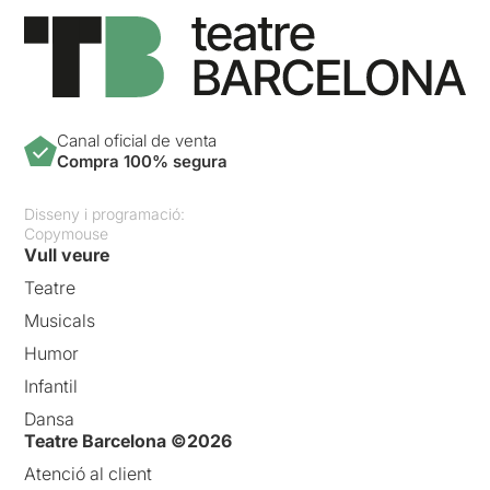
Canal oficial de venta
Compra 100% segura
Disseny i programació:
Copymouse
Vull veure
Teatre
Musicals
Humor
Infantil
Dansa
Teatre Barcelona ©2026
Atenció al client