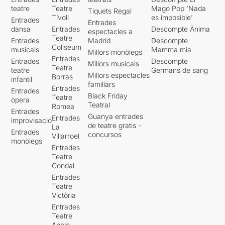
teatre
Teatre
Mago Pop 'Nada
Tiquets Regal
Tívoli
es imposible'
Entrades
Entrades
dansa
Entrades
Descompte Ànima
espectacles a
Teatre
Entrades
Madrid
Descompte
Coliseum
musicals
Mamma mia
Millors monòlegs
Entrades
Entrades
Descompte
Millors musicals
Teatre
teatre
Germans de sang
Millors espectacles
Borràs
infantil
familiars
Entrades
Entrades
Black Friday
Teatre
òpera
Teatral
Romea
Entrades
Guanya entrades
Entrades
improvisació
de teatre gratis -
La
Entrades
concursos
Villarroel
monòlegs
Entrades
Teatre
Condal
Entrades
Teatre
Victòria
Entrades
Teatre
Apolo