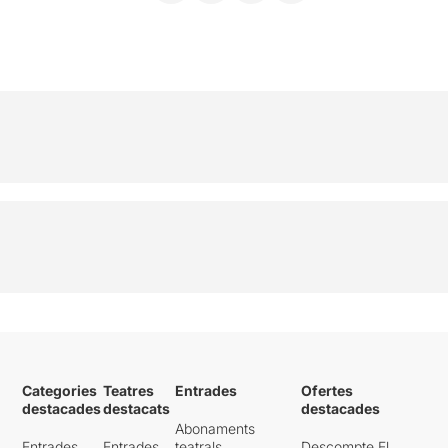
Categories
Teatres
Entrades
Ofertes
destacades
destacats
destacades
Abonaments
Entrades
Entrades
teatrals
Descompte El