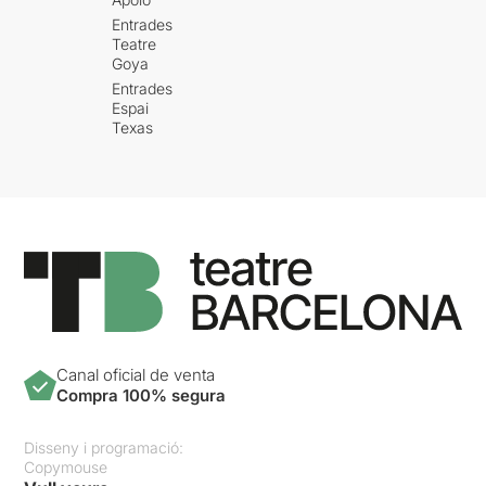
Entrades
Teatre
Goya
Entrades
Espai
Texas
Canal oficial de venta
Compra 100% segura
Disseny i programació:
Copymouse