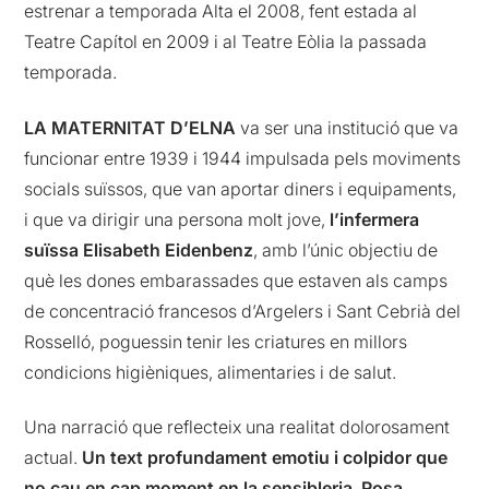
estrenar a temporada Alta el 2008, fent estada al
Teatre Capítol en 2009 i al Teatre Eòlia la passada
temporada.
LA MATERNITAT D’ELNA
va ser una institució que va
funcionar entre 1939 i 1944 impulsada pels moviments
socials suïssos, que van aportar diners i equipaments,
i que va dirigir una persona molt jove,
l’infermera
suïssa Elisabeth Eidenbenz
, amb l’únic objectiu de
què les dones embarassades que estaven als camps
de concentració francesos d’Argelers i Sant Cebrià del
Rosselló, poguessin tenir les criatures en millors
condicions higièniques, alimentaries i de salut.
Una narració que reflecteix una realitat dolorosament
actual.
Un text profundament emotiu i colpidor que
no cau en cap moment en la sensibleria
.
Rosa