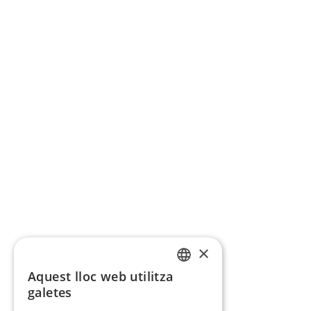
×
Aquest lloc web utilitza
CATALAN
galetes
SPANISH