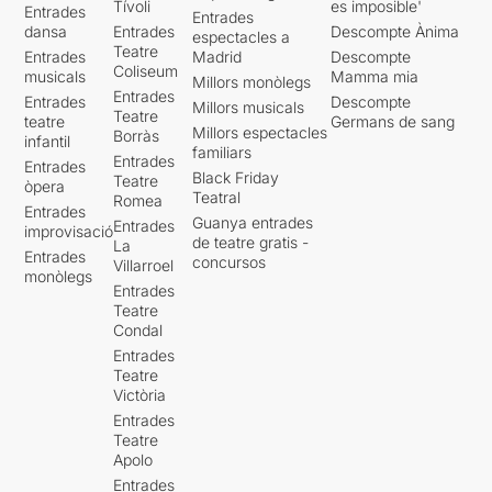
Tívoli
es imposible'
Entrades
Entrades
dansa
Entrades
Descompte Ànima
espectacles a
Teatre
Entrades
Madrid
Descompte
Coliseum
musicals
Mamma mia
Millors monòlegs
Entrades
Entrades
Descompte
Millors musicals
Teatre
teatre
Germans de sang
Millors espectacles
Borràs
infantil
familiars
Entrades
Entrades
Black Friday
Teatre
òpera
Teatral
Romea
Entrades
Guanya entrades
Entrades
improvisació
de teatre gratis -
La
Entrades
concursos
Villarroel
monòlegs
Entrades
Teatre
Condal
Entrades
Teatre
Victòria
Entrades
Teatre
Apolo
Entrades