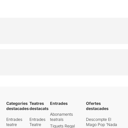
Categories
Teatres
Entrades
Ofertes
destacades
destacats
destacades
Abonaments
Entrades
Entrades
teatrals
Descompte El
teatre
Teatre
Mago Pop 'Nada
Tiquets Regal