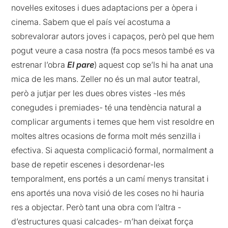
novel·les exitoses i dues adaptacions per a òpera i
cinema. Sabem que el país veí acostuma a
sobrevalorar autors joves i capaços, però pel que hem
pogut veure a casa nostra (fa pocs mesos també es va
estrenar l’obra
El pare
) aquest cop se’ls hi ha anat una
mica de les mans. Zeller no és un mal autor teatral,
però a jutjar per les dues obres vistes -les més
conegudes i premiades- té una tendència natural a
complicar arguments i temes que hem vist resoldre en
moltes altres ocasions de forma molt més senzilla i
efectiva. Si aquesta complicació formal, normalment a
base de repetir escenes i desordenar-les
temporalment, ens portés a un camí menys transitat i
ens aportés una nova visió de les coses no hi hauria
res a objectar. Però tant una obra com l’altra -
d’estructures quasi calcades- m’han deixat força