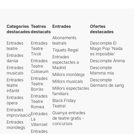
Categories
Teatres
Entrades
Ofertes
destacades
destacats
destacades
Abonaments
Entrades
Entrades
teatrals
Descompte El
teatre
Teatre
Mago Pop 'Nada
Tiquets Regal
Tívoli
es imposible'
Entrades
Entrades
dansa
Entrades
Descompte Ànima
espectacles a
Teatre
Entrades
Madrid
Descompte
Coliseum
musicals
Mamma mia
Millors monòlegs
Entrades
Entrades
Descompte
Millors musicals
Teatre
teatre
Germans de sang
Millors espectacles
Borràs
infantil
familiars
Entrades
Entrades
Black Friday
Teatre
òpera
Teatral
Romea
Entrades
Guanya entrades
Entrades
improvisació
de teatre gratis -
La
Entrades
concursos
Villarroel
monòlegs
Entrades