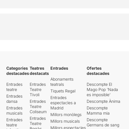
Categories
Teatres
Entrades
Ofertes
destacades
destacats
destacades
Abonaments
Entrades
Entrades
teatrals
Descompte El
teatre
Teatre
Mago Pop 'Nada
Tiquets Regal
Tívoli
es imposible'
Entrades
Entrades
dansa
Entrades
Descompte Ànima
espectacles a
Teatre
Entrades
Madrid
Descompte
Coliseum
musicals
Mamma mia
Millors monòlegs
Entrades
Entrades
Descompte
Millors musicals
Teatre
teatre
Germans de sang
Millors espectacles
Borràs