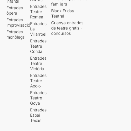
infantil
familiars
Entrades
Entrades
Black Friday
Teatre
òpera
Teatral
Romea
Entrades
Guanya entrades
Entrades
improvisació
de teatre gratis -
La
Entrades
concursos
Villarroel
monòlegs
Entrades
Teatre
Condal
Entrades
Teatre
Victòria
Entrades
Teatre
Apolo
Entrades
Teatre
Goya
Entrades
Espai
Texas