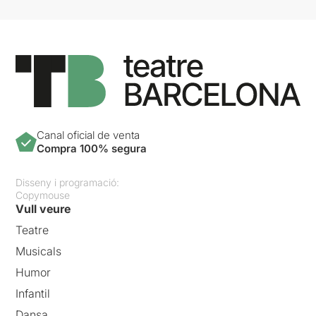
Canal oficial de venta
Compra 100% segura
Disseny i programació:
Copymouse
Vull veure
Teatre
Musicals
Humor
Infantil
Dansa