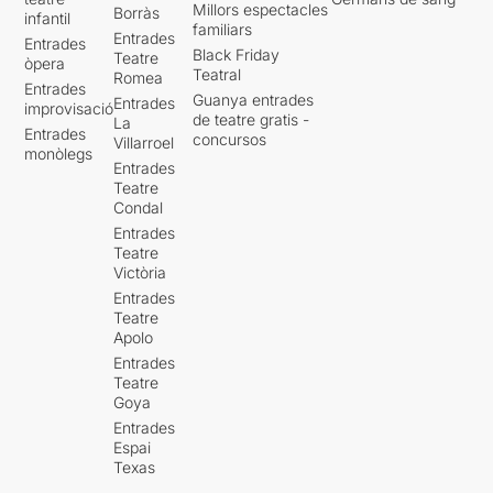
Millors espectacles
Borràs
infantil
familiars
Entrades
Entrades
Black Friday
Teatre
òpera
Teatral
Romea
Entrades
Guanya entrades
Entrades
improvisació
de teatre gratis -
La
Entrades
concursos
Villarroel
monòlegs
Entrades
Teatre
Condal
Entrades
Teatre
Victòria
Entrades
Teatre
Apolo
Entrades
Teatre
Goya
Entrades
Espai
Texas