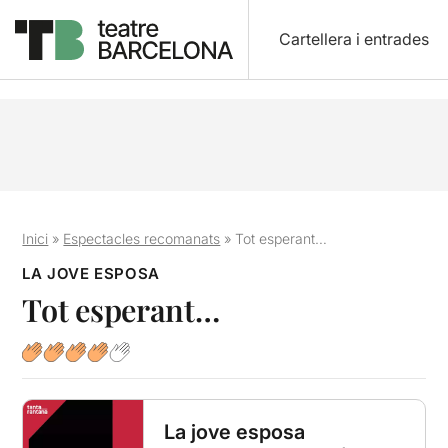
Cartellera i entrades
Inici
»
Espectacles recomanats
»
Tot esperant…
LA JOVE ESPOSA
Tot esperant…
La jove esposa