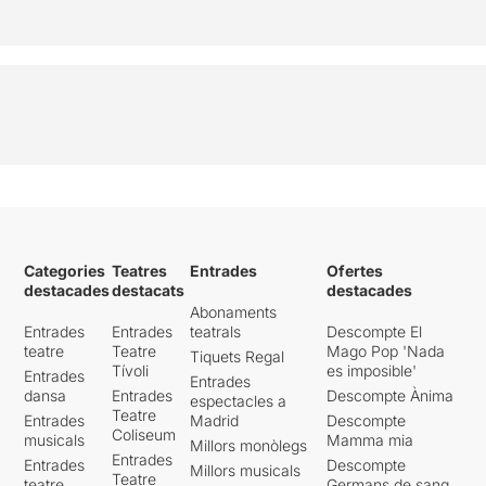
Categories
Teatres
Entrades
Ofertes
destacades
destacats
destacades
Abonaments
Entrades
Entrades
teatrals
Descompte El
teatre
Teatre
Mago Pop 'Nada
Tiquets Regal
Tívoli
es imposible'
Entrades
Entrades
dansa
Entrades
Descompte Ànima
espectacles a
Teatre
Entrades
Madrid
Descompte
Coliseum
musicals
Mamma mia
Millors monòlegs
Entrades
Entrades
Descompte
Millors musicals
Teatre
teatre
Germans de sang