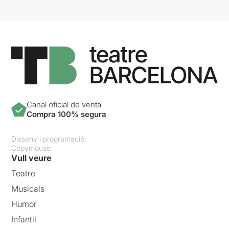
Canal oficial de venta
Compra 100% segura
Disseny i programació:
Copymouse
Vull veure
Teatre
Musicals
Humor
Infantil