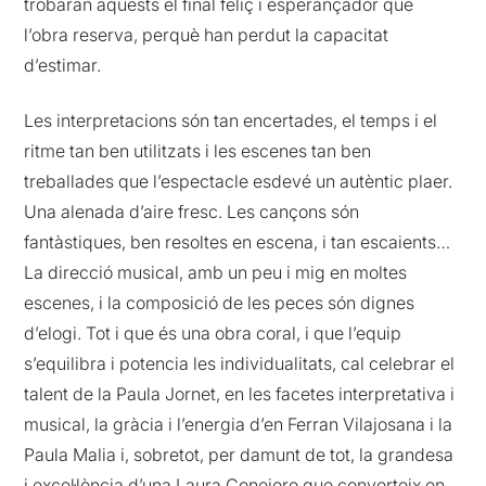
trobaran aquests el final feliç i esperançador que
l’obra reserva, perquè han perdut la capacitat
d’estimar.
Les interpretacions són tan encertades, el temps i el
ritme tan ben utilitzats i les escenes tan ben
treballades que l’espectacle esdevé un autèntic plaer.
Una alenada d’aire fresc. Les cançons són
fantàstiques, ben resoltes en escena, i tan escaients…
La direcció musical, amb un peu i mig en moltes
escenes, i la composició de les peces són dignes
d’elogi. Tot i que és una obra coral, i que l’equip
s’equilibra i potencia les individualitats, cal celebrar el
talent de la Paula Jornet, en les facetes interpretativa i
musical, la gràcia i l’energia d’en Ferran Vilajosana i la
Paula Malia i, sobretot, per damunt de tot, la grandesa
i excel·lència d’una Laura Conejero que converteix en