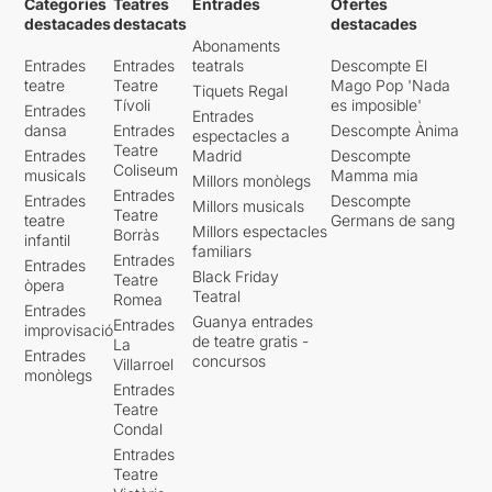
Categories
Teatres
Entrades
Ofertes
destacades
destacats
destacades
Abonaments
Entrades
Entrades
teatrals
Descompte El
teatre
Teatre
Mago Pop 'Nada
Tiquets Regal
Tívoli
es imposible'
Entrades
Entrades
dansa
Entrades
Descompte Ànima
espectacles a
Teatre
Entrades
Madrid
Descompte
Coliseum
musicals
Mamma mia
Millors monòlegs
Entrades
Entrades
Descompte
Millors musicals
Teatre
teatre
Germans de sang
Millors espectacles
Borràs
infantil
familiars
Entrades
Entrades
Black Friday
Teatre
òpera
Teatral
Romea
Entrades
Guanya entrades
Entrades
improvisació
de teatre gratis -
La
Entrades
concursos
Villarroel
monòlegs
Entrades
Teatre
Condal
Entrades
Teatre