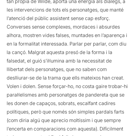
tan pròpia de Wilde, aporta una energia als diàlegs, a
les intervencions de tots els personatges, que manté
l’atenció del públic assistent sense cap esforç.
Converses sense complexes, mordaces i absurdes
alhora, mostren vides falses, muntades en l’aparença i
en la formalitat interessada. Parlar per parlar, com diu
la cançó. Malgrat aquesta presó de la forma i la
falsedat, el guió s’il·lumina amb la necessitat de
llibertat dels personatges, que no saben com
deslliurar-se de la trama que ells mateixos han creat.
Volen i dolen. Sense forçar-ho, no costa gaire trobar-hi
paral·lelismes amb personatges de pandereta que se
les donen de capaços, sobrats, escalfant cadires
polítiques, però que només són simples pardals farts
(com diria algú que aprecio moltíssim i que sempre
l’encerta en comparacions com aquesta). Difícilment