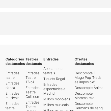
Categories
Teatres
Entrades
Ofertes
destacades
destacats
destacades
Abonaments
Entrades
Entrades
teatrals
Descompte El
teatre
Teatre
Mago Pop 'Nada
Tiquets Regal
Tívoli
es imposible'
Entrades
Entrades
dansa
Entrades
Descompte Ànima
espectacles a
Teatre
Entrades
Madrid
Descompte
Coliseum
musicals
Mamma mia
Millors monòlegs
Entrades
Entrades
Descompte
Millors musicals
Teatre
teatre
Germans de sang
Millors espectacles