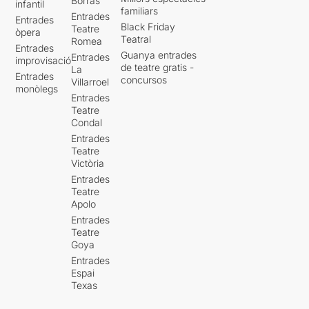
Borràs
infantil
familiars
Entrades
Entrades
Black Friday
Teatre
òpera
Teatral
Romea
Entrades
Guanya entrades
Entrades
improvisació
de teatre gratis -
La
Entrades
concursos
Villarroel
monòlegs
Entrades
Teatre
Condal
Entrades
Teatre
Victòria
Entrades
Teatre
Apolo
Entrades
Teatre
Goya
Entrades
Espai
Texas