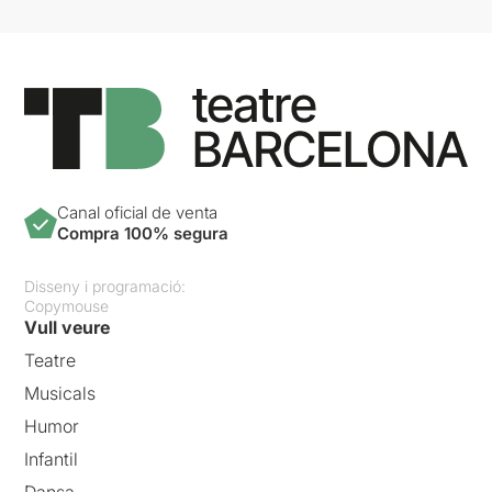
Canal oficial de venta
Compra 100% segura
Disseny i programació:
Copymouse
Vull veure
Teatre
Musicals
Humor
Infantil