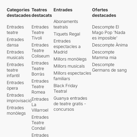
Categories
Teatres
Entrades
Ofertes
destacades
destacats
destacades
Abonaments
Entrades
Entrades
teatrals
Descompte El
teatre
Teatre
Mago Pop 'Nada
Tiquets Regal
Tívoli
es imposible'
Entrades
Entrades
dansa
Entrades
Descompte Ànima
espectacles a
Teatre
Entrades
Madrid
Descompte
Coliseum
musicals
Mamma mia
Millors monòlegs
Entrades
Entrades
Descompte
Millors musicals
Teatre
teatre
Germans de sang
Millors espectacles
Borràs
infantil
familiars
Entrades
Entrades
Black Friday
Teatre
òpera
Teatral
Romea
Entrades
Guanya entrades
Entrades
improvisació
de teatre gratis -
La
Entrades
concursos
Villarroel
monòlegs
Entrades
Teatre
Condal
Entrades