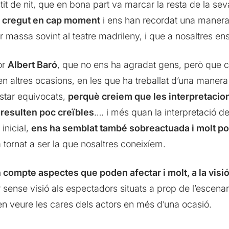
stit de nit, que en bona part va marcar la resta de la se
m cregut en cap moment
i ens han recordat una manera 
 massa sovint al teatre madrileny, i que a nosaltres ens
or
Albert Baró
, que no ens ha agradat gens, però que c
 en altres ocasions, en les que ha treballat d’una manera
tar equivocats,
perquè creiem que les interpretacio
s resulten poc creïbles
…. i més quan la interpretació de
inicial,
ens ha semblat també sobreactuada i molt po
 tornat a ser la que nosaltres coneixíem.
n compte aspectes que poden afectar i molt, a la visi
sense visió als espectadors situats a prop de l’escenar
en veure les cares dels actors en més d’una ocasió.