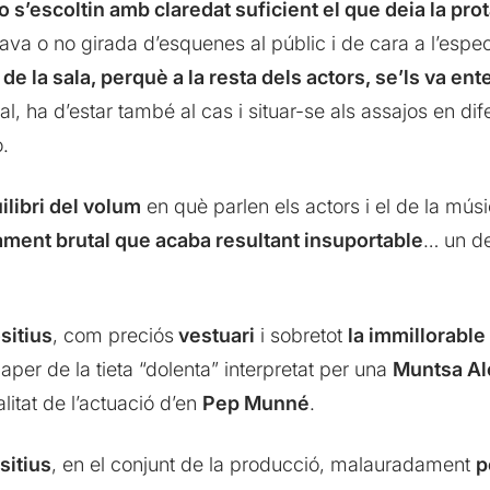
o s’escoltin amb claredat suficient el que deia la pr
ava o no girada d’esquenes al públic i de cara a l’espec
 la sala, perquè a la resta dels actors, se’ls va ente
al, ha d’estar també al cas i situar-se als assajos en di
.
ilibri del volum
en què parlen els actors i el de la músic
ament brutal que acaba resultant insuportable
… un de
sitius
, com preciós
vestuari
i sobretot
la immillorable
paper de la tieta “dolenta” interpretat per una
Muntsa Al
litat de l’actuació d’en
Pep Munné
.
sitius
, en el conjunt de la producció, malauradament
p