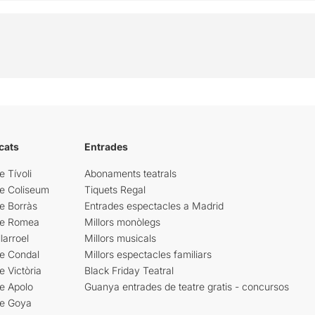
cats
Entrades
e Tívoli
Abonaments teatrals
re Coliseum
Tiquets Regal
e Borràs
Entrades espectacles a Madrid
re Romea
Millors monòlegs
larroel
Millors musicals
re Condal
Millors espectacles familiars
e Victòria
Black Friday Teatral
e Apolo
Guanya entrades de teatre gratis - concursos
re Goya