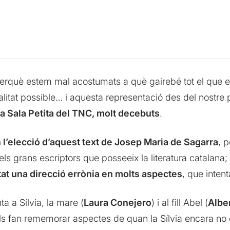
perquè estem mal acostumats a què gairebé tot el que e
itat possible… i aquesta representació des del nostre pu
 la Sala Petita del TNC, molt decebuts
.
 l’elecció d’aquest text de Josep Maria de Sagarra
, 
ls grans escriptors que posseeix la literatura catalana;
at una direcció errònia en molts aspectes
, que inten
a a Sílvia, la mare (
Laura Conejero
) i al fill Abel (
Albe
ls fan rememorar aspectes de quan la Sílvia encara no e