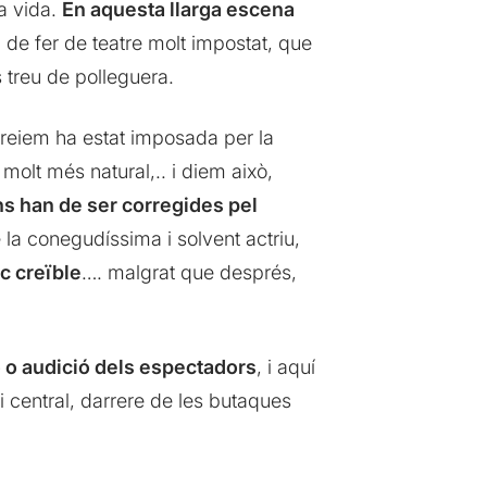
va vida.
En aquesta llarga escena
de fer de teatre molt impostat, que
 treu de polleguera.
reiem ha estat imposada per la
 molt més natural,.. i diem això,
ns han de ser corregides pel
 la conegudíssima i solvent actriu,
c creïble
…. malgrat que després,
ó o audició dels espectadors
, i aquí
i central, darrere de les butaques