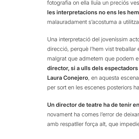
fotografia on ella lluïa un preciós ve
les interpretacions no ens les he
malauradament s’acostuma a utilitzar
Una interpretació del joveníssim act
direcció, perquè l’hem vist treballar
malgrat que admetem que podem es
director, si a ulls dels espectador
Laura Conejero
, en aquesta escena 
per sort en les escenes posteriors ha
Un director de teatre ha de tenir e
novament ha comes l’error de deixar 
amb respatller força alt, que impedi