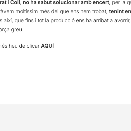
rat i Coll, no ha sabut solucionar amb encert
, per la 
peràvem moltíssim més del que ens hem trobat,
tenint en
és així, que fins i tot la producció ens ha arribat a avorri
orça greu.
omés heu de clicar
AQUÍ