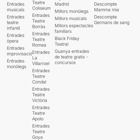
Teatre
Entrades
Madrid
Descompte
Coliseum
musicals
Mamma mia
Millors monòlegs
Entrades
Entrades
Descompte
Millors musicals
Teatre
teatre
Germans de sang
Millors espectacles
Borràs
infantil
familiars
Entrades
Entrades
Black Friday
Teatre
òpera
Teatral
Romea
Entrades
Guanya entrades
Entrades
improvisació
de teatre gratis -
La
Entrades
concursos
Villarroel
monòlegs
Entrades
Teatre
Condal
Entrades
Teatre
Victòria
Entrades
Teatre
Apolo
Entrades
Teatre
Goya