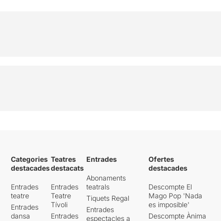
Categories
Teatres
Entrades
Ofertes
destacades
destacats
destacades
Abonaments
Entrades
Entrades
teatrals
Descompte El
teatre
Teatre
Mago Pop 'Nada
Tiquets Regal
Tívoli
es imposible'
Entrades
Entrades
dansa
Entrades
Descompte Ànima
espectacles a