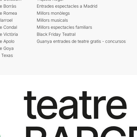
e Borràs
Entrades espectacles a Madrid
re Romea
Millors monòlegs
larroel
Millors musicals
re Condal
Millors espectacles familiars
e Victòria
Black Friday Teatral
e Apolo
Guanya entrades de teatre gratis - concursos
re Goya
i Texas