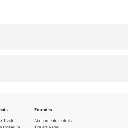
cats
Entrades
e Tívoli
Abonaments teatrals
re Coliseum
Tiquets Regal