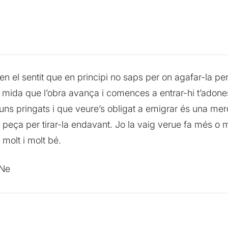
n el sentit que en principi no saps per on agafar-la pe
a mida que l’obra avança i comences a entrar-hi t’adon
n uns pringats i que veure’s obligat a emigrar és una me
la peça per tirar-la endavant. Jo la vaig verue fa més o
molt i molt bé.
aNe