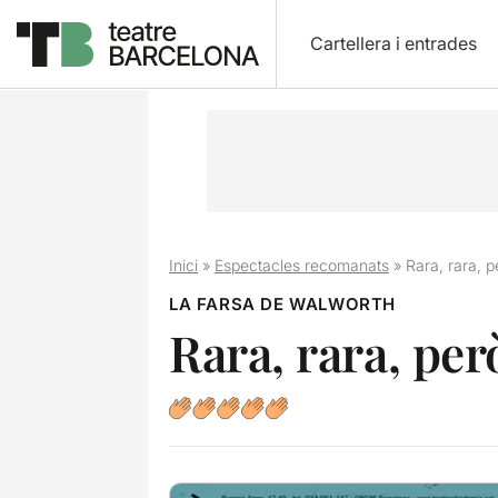
Cartellera i entrades
Inici
»
Espectacles recomanats
»
Rara, rara, 
LA FARSA DE WALWORTH
Rara, rara, pe