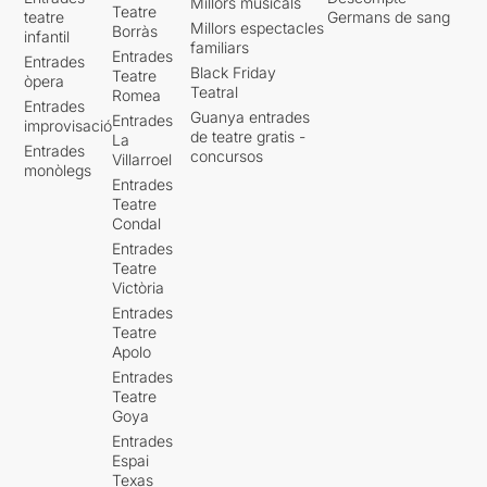
Millors musicals
Teatre
teatre
Germans de sang
Millors espectacles
Borràs
infantil
familiars
Entrades
Entrades
Black Friday
Teatre
òpera
Teatral
Romea
Entrades
Guanya entrades
Entrades
improvisació
de teatre gratis -
La
Entrades
concursos
Villarroel
monòlegs
Entrades
Teatre
Condal
Entrades
Teatre
Victòria
Entrades
Teatre
Apolo
Entrades
Teatre
Goya
Entrades
Espai
Texas