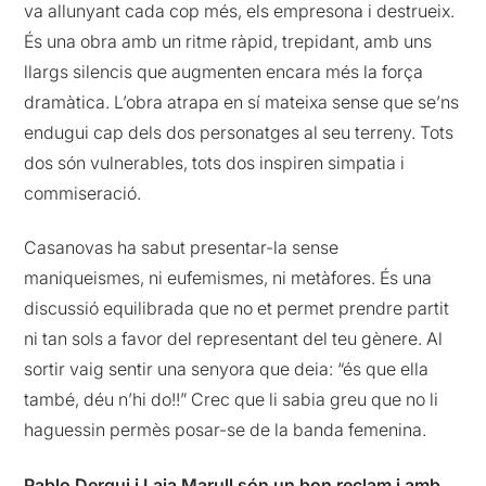
va allunyant cada cop més, els empresona i destrueix.
És una obra amb un ritme ràpid, trepidant, amb uns
llargs silencis que augmenten encara més la força
dramàtica. L’obra atrapa en sí mateixa sense que se’ns
endugui cap dels dos personatges al seu terreny. Tots
dos són vulnerables, tots dos inspiren simpatia i
commiseració.
Casanovas ha sabut presentar-la sense
maniqueismes, ni eufemismes, ni metàfores. És una
discussió equilibrada que no et permet prendre partit
ni tan sols a favor del representant del teu gènere. Al
sortir vaig sentir una senyora que deia: “és que ella
també, déu n’hi do!!” Crec que li sabia greu que no li
haguessin permès posar-se de la banda femenina.
Pablo Derqui i Laia Marull són un bon reclam i amb