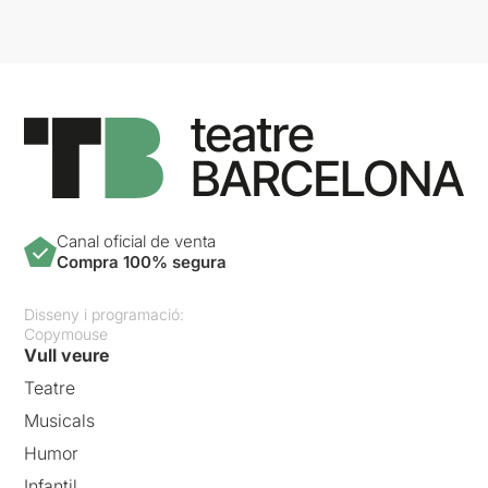
Canal oficial de venta
Compra 100% segura
Disseny i programació:
Copymouse
Vull veure
Teatre
Musicals
Humor
Infantil