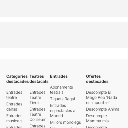
Categories
Teatres
Entrades
Ofertes
destacades
destacats
destacades
Abonaments
Entrades
Entrades
teatrals
Descompte El
teatre
Teatre
Mago Pop 'Nada
Tiquets Regal
Tívoli
es imposible'
Entrades
Entrades
dansa
Entrades
Descompte Ànima
espectacles a
Teatre
Entrades
Madrid
Descompte
Coliseum
musicals
Mamma mia
Millors monòlegs
Entrades
Entrades
Descompte