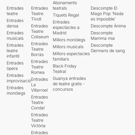
Abonaments
Entrades
Entrades
teatrals
Descompte El
teatre
Teatre
Mago Pop 'Nada
Tiquets Regal
Tívoli
es imposible'
Entrades
Entrades
dansa
Entrades
Descompte Ànima
espectacles a
Teatre
Entrades
Madrid
Descompte
Coliseum
musicals
Mamma mia
Millors monòlegs
Entrades
Entrades
Descompte
Millors musicals
Teatre
teatre
Germans de sang
Millors espectacles
Borràs
infantil
familiars
Entrades
Entrades
Black Friday
Teatre
òpera
Teatral
Romea
Entrades
Guanya entrades
Entrades
improvisació
de teatre gratis -
La
Entrades
concursos
Villarroel
monòlegs
Entrades
Teatre
Condal
Entrades
Teatre
Victòria
Entrades