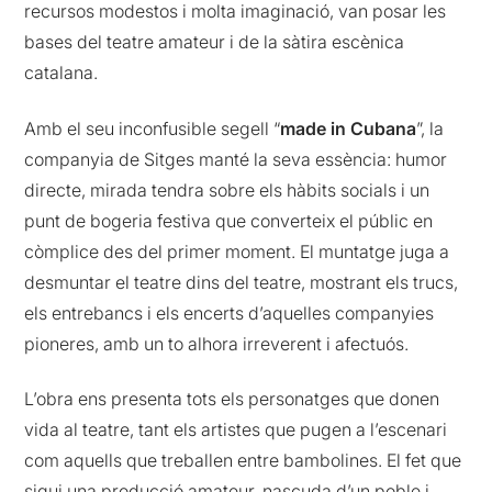
recursos modestos i molta imaginació, van posar les
bases del teatre amateur i de la sàtira escènica
catalana.
Amb el seu inconfusible segell “
made in Cubana
”, la
companyia de Sitges manté la seva essència: humor
directe, mirada tendra sobre els hàbits socials i un
punt de bogeria festiva que converteix el públic en
còmplice des del primer moment. El muntatge juga a
desmuntar el teatre dins del teatre, mostrant els trucs,
els entrebancs i els encerts d’aquelles companyies
pioneres, amb un to alhora irreverent i afectuós.
L’obra ens presenta tots els personatges que donen
vida al teatre, tant els artistes que pugen a l’escenari
com aquells que treballen entre bambolines. El fet que
sigui una producció amateur, nascuda d’un poble i