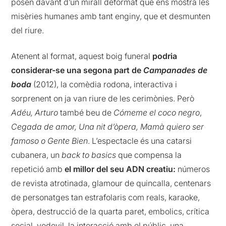
posen davant d’un mirall deformat que ens mostra les
misèries humanes amb tant enginy, que et desmunten
del riure.
Atenent al format, aquest boig funeral
podria
considerar-se una segona part de
Campanades de
boda
(2012), la comèdia rodona, interactiva i
sorprenent on ja van riure de les cerimònies. Però
Adéu, Arturo
també beu de
Cómeme el coco negro
,
Cegada de amor, Una nit d’òpera, Mamà quiero ser
famoso o Gente Bien
. L’espectacle és una catarsi
cubanera, un
back to basics
que compensa la
repetició amb
el millor del seu ADN creatiu:
números
de revista atrotinada, glamour de quincalla, centenars
de personatges tan estrafolaris com reals, karaoke,
òpera, destrucció de la quarta paret, embolics, crítica
social, vodevil, la interacció amb el públic, una