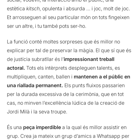
estètica
kitsch
, opulenta i absurda … i joc, molt de joc.
Et arrosseguen al seu particular món on tots fingeixen
ser un altre, i tu també pots ser-ho.
La funció conté moltes sorpreses que és millor no
explicar per tal de preservar la màgia. El que sí que és
de justícia subratllar és l’
impressionant treball
actoral.
Tots els intèrprets despleguen talents, es
multipliquen, canten, ballen i
mantenen a el públic en
una riallada permanent.
Els punts fluixos passarien
per la durada excessiva de la cerimònia, que en tot
cas, no minven l’excel·lència lúdica de la creació de
Jordi Milà i la seva troupe.
És una
peça imperdible
a la qual és millor assistir en
grup. Crea ja mateix un grup d’amics a Whatsapp per