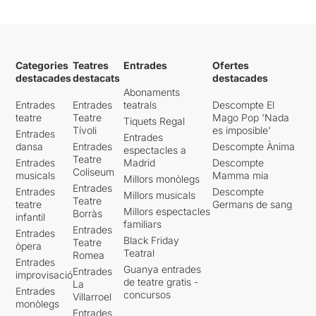
Categories
Teatres
Entrades
Ofertes
destacades
destacats
destacades
Abonaments
Entrades
Entrades
teatrals
Descompte El
teatre
Teatre
Mago Pop 'Nada
Tiquets Regal
Tívoli
es imposible'
Entrades
Entrades
dansa
Entrades
Descompte Ànima
espectacles a
Teatre
Entrades
Madrid
Descompte
Coliseum
musicals
Mamma mia
Millors monòlegs
Entrades
Entrades
Descompte
Millors musicals
Teatre
teatre
Germans de sang
Millors espectacles
Borràs
infantil
familiars
Entrades
Entrades
Black Friday
Teatre
òpera
Teatral
Romea
Entrades
Guanya entrades
Entrades
improvisació
de teatre gratis -
La
Entrades
concursos
Villarroel
monòlegs
Entrades