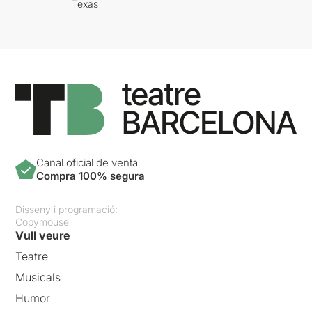
Texas
Canal oficial de venta
Compra 100% segura
Disseny i programació:
Copymouse
Vull veure
Teatre
Musicals
Humor