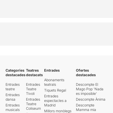
Categories
Teatres
Entrades
Ofertes
destacades
destacats
destacades
Abonaments
Entrades
Entrades
teatrals
Descompte El
teatre
Teatre
Mago Pop 'Nada
Tiquets Regal
Tívoli
es imposible'
Entrades
Entrades
dansa
Entrades
Descompte Ànima
espectacles a
Teatre
Entrades
Madrid
Descompte
Coliseum
musicals
Mamma mia
Millors monòlegs