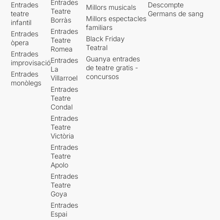
Entrades
Entrades
Descompte
Millors musicals
Teatre
teatre
Germans de sang
Millors espectacles
Borràs
infantil
familiars
Entrades
Entrades
Black Friday
Teatre
òpera
Teatral
Romea
Entrades
Guanya entrades
Entrades
improvisació
de teatre gratis -
La
Entrades
concursos
Villarroel
monòlegs
Entrades
Teatre
Condal
Entrades
Teatre
Victòria
Entrades
Teatre
Apolo
Entrades
Teatre
Goya
Entrades
Espai