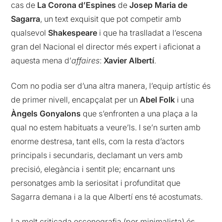
cas de
La Corona d’Espines
de
Josep Maria de
Sagarra
, un text exquisit que pot competir amb
qualsevol
Shakespeare
i que ha traslladat a l’escena
gran del Nacional el director més expert i aficionat a
aquesta mena d’
affaires
:
Xavier Albertí
.
Com no podia ser d’una altra manera, l’equip artístic és
de primer nivell, encapçalat per un
Abel
Folk
i una
Àngels
Gonyalons
que s’enfronten a una plaça a la
qual no estem habituats a veure’ls. I se’n surten amb
enorme destresa, tant ells, com la resta d’actors
principals i secundaris, declamant un vers amb
precisió, elegància i sentit ple; encarnant uns
personatges amb la seriositat i profunditat que
Sagarra demana i a la que Albertí ens té acostumats.
La molt criticada escenografia (per minimalista) és