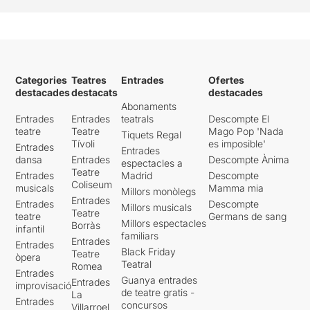
Categories
Teatres
Entrades
Ofertes
destacades
destacats
destacades
Abonaments
Entrades
Entrades
teatrals
Descompte El
teatre
Teatre
Mago Pop 'Nada
Tiquets Regal
Tívoli
es imposible'
Entrades
Entrades
dansa
Entrades
Descompte Ànima
espectacles a
Teatre
Entrades
Madrid
Descompte
Coliseum
musicals
Mamma mia
Millors monòlegs
Entrades
Entrades
Descompte
Millors musicals
Teatre
teatre
Germans de sang
Millors espectacles
Borràs
infantil
familiars
Entrades
Entrades
Black Friday
Teatre
òpera
Teatral
Romea
Entrades
Guanya entrades
Entrades
improvisació
de teatre gratis -
La
Entrades
concursos
Villarroel