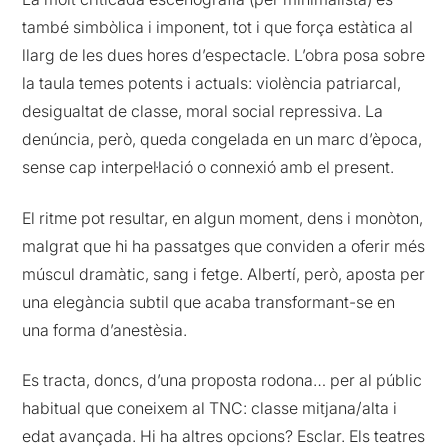
també simbòlica i imponent, tot i que força estàtica al
llarg de les dues hores d’espectacle. L’obra posa sobre
la taula temes potents i actuals: violència patriarcal,
desigualtat de classe, moral social repressiva. La
denúncia, però, queda congelada en un marc d’època,
sense cap interpel·lació o connexió amb el present.
El ritme pot resultar, en algun moment, dens i monòton,
malgrat que hi ha passatges que conviden a oferir més
múscul dramàtic, sang i fetge. Albertí, però, aposta per
una elegància subtil que acaba transformant-se en
una forma d’anestèsia.
Es tracta, doncs, d’una proposta rodona… per al públic
habitual que coneixem al TNC: classe mitjana/alta i
edat avançada. Hi ha altres opcions? Esclar. Els teatres