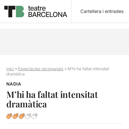
Cartellera i entrades
Inici
»
Espectacles recomanats
»
M’hi ha faltat intensitat
dramàtica
NADIA
M’hi ha faltat intensitat
dramàtica