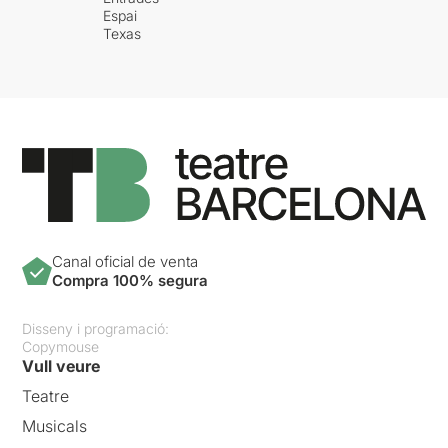
Espai
Texas
Canal oficial de venta
Compra 100% segura
Disseny i programació:
Copymouse
Vull veure
Teatre
Musicals