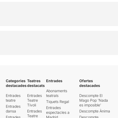
Categories
Teatres
Entrades
Ofertes
destacades
destacats
destacades
Abonaments
Entrades
Entrades
teatrals
Descompte El
teatre
Teatre
Mago Pop 'Nada
Tiquets Regal
Tívoli
es imposible'
Entrades
Entrades
dansa
Entrades
Descompte Ànima
espectacles a
Teatre
Entrades
Madrid
Descompte