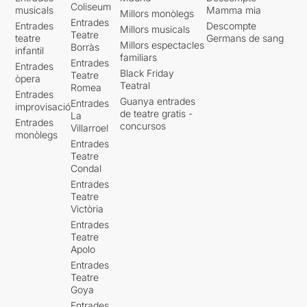
Coliseum
musicals
Mamma mia
Millors monòlegs
Entrades
Entrades
Descompte
Millors musicals
Teatre
teatre
Germans de sang
Millors espectacles
Borràs
infantil
familiars
Entrades
Entrades
Black Friday
Teatre
òpera
Teatral
Romea
Entrades
Guanya entrades
Entrades
improvisació
de teatre gratis -
La
Entrades
concursos
Villarroel
monòlegs
Entrades
Teatre
Condal
Entrades
Teatre
Victòria
Entrades
Teatre
Apolo
Entrades
Teatre
Goya
Entrades