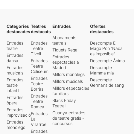
Categories
Teatres
Entrades
Ofertes
destacades
destacats
destacades
Abonaments
Entrades
Entrades
teatrals
Descompte El
teatre
Teatre
Mago Pop 'Nada
Tiquets Regal
Tívoli
es imposible'
Entrades
Entrades
dansa
Entrades
Descompte Ànima
espectacles a
Teatre
Entrades
Madrid
Descompte
Coliseum
musicals
Mamma mia
Millors monòlegs
Entrades
Entrades
Descompte
Millors musicals
Teatre
teatre
Germans de sang
Millors espectacles
Borràs
infantil
familiars
Entrades
Entrades
Black Friday
Teatre
òpera
Teatral
Romea
Entrades
Guanya entrades
Entrades
improvisació
de teatre gratis -
La
Entrades
concursos
Villarroel
monòlegs
Entrades