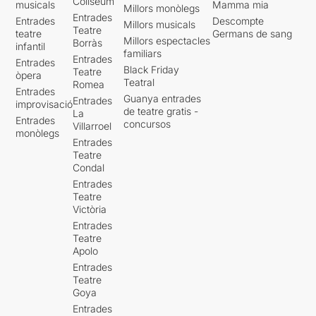
Coliseum
musicals
Mamma mia
Millors monòlegs
Entrades
Entrades
Descompte
Millors musicals
Teatre
teatre
Germans de sang
Millors espectacles
Borràs
infantil
familiars
Entrades
Entrades
Black Friday
Teatre
òpera
Teatral
Romea
Entrades
Guanya entrades
Entrades
improvisació
de teatre gratis -
La
Entrades
concursos
Villarroel
monòlegs
Entrades
Teatre
Condal
Entrades
Teatre
Victòria
Entrades
Teatre
Apolo
Entrades
Teatre
Goya
Entrades