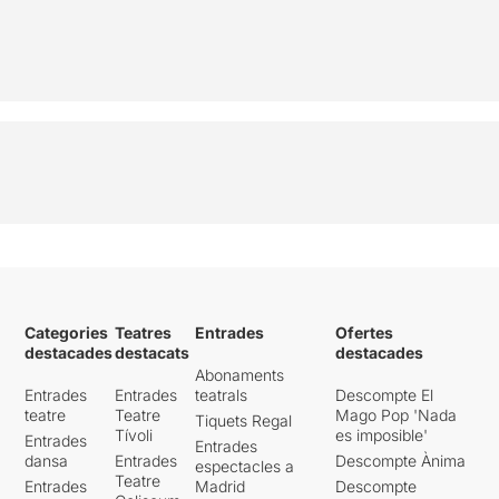
Categories
Teatres
Entrades
Ofertes
destacades
destacats
destacades
Abonaments
Entrades
Entrades
teatrals
Descompte El
teatre
Teatre
Mago Pop 'Nada
Tiquets Regal
Tívoli
es imposible'
Entrades
Entrades
dansa
Entrades
Descompte Ànima
espectacles a
Teatre
Entrades
Madrid
Descompte