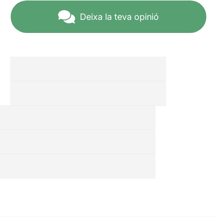
escenaris de Toni Moog i
Albert Boira combina a la
Deixa la teva opinió
perfecció amb l'enginy
explosiu i hilarant
d'Eva Cabezas que, a més,
és el contrapunt perfecte
per equilibrar l'espectacle.
Cal destacar també
l'adaptació
del Stand Up Comedy a un
format més teatral, utilitzant
elements escenogràfics,
participació del públic, jocs
d'improvisació, entre altres
novetats, que donen al
conjunt un sentit més
complet i deixen, sens
dubte, l'espectador molt
més satisfet del que ha vist.