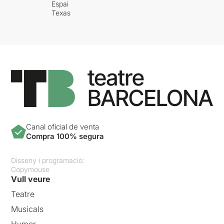
Espai
Texas
Canal oficial de venta
Compra 100% segura
Disseny i programació:
Copymouse
Vull veure
Teatre
Musicals