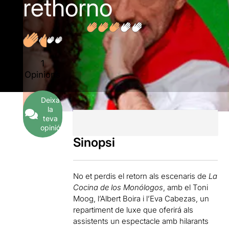
rethorno
1
Opinions
Deixa
la
teva
opinió
Sinopsi
No et perdis el retorn als escenaris de
La
Cocina de los Monólogos
, amb el Toni
Moog, l’Albert Boira i l’Eva Cabezas, un
repartiment de luxe que oferirá als
assistents un espectacle amb hilarants