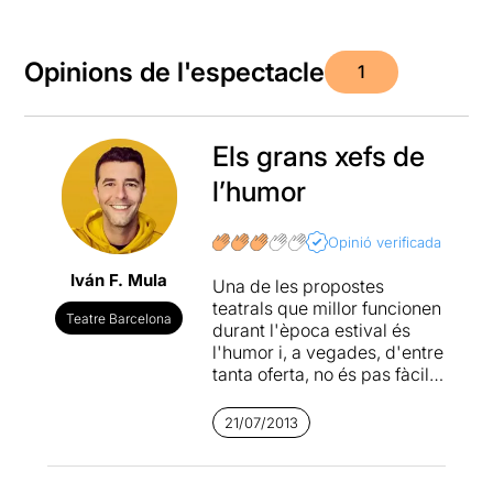
Opinions de l'espectacle
1
Els grans xefs de
l’humor
Opinió verificada
Iván F. Mula
Una de les propostes
teatrals que millor funcionen
Teatre Barcelona
durant l'època estival és
l'humor i, a vegades, d'entre
tanta oferta, no és pas fàcil
escollir.
La cocina de los monólogos
21/07/2013
el rethorno
és, en aquest
cas, una aposta segura.
L'experiència a dalt dels