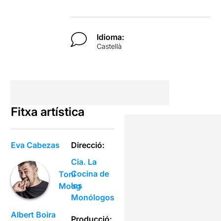
Idioma:
Castellà
Fitxa artística
Eva Cabezas
Direcció:
Cia. La
Cocina de
Toni
los
Moog
Monólogos
Albert Boira
Producció: