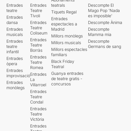
Entrades
Entrades
teatrals
Descompte El
teatre
Teatre
Mago Pop 'Nada
Tiquets Regal
Tívoli
es imposible'
Entrades
Entrades
dansa
Entrades
Descompte Ànima
espectacles a
Teatre
Entrades
Madrid
Descompte
Coliseum
musicals
Mamma mia
Millors monòlegs
Entrades
Entrades
Descompte
Millors musicals
Teatre
teatre
Germans de sang
Millors espectacles
Borràs
infantil
familiars
Entrades
Entrades
Black Friday
Teatre
òpera
Teatral
Romea
Entrades
Guanya entrades
Entrades
improvisació
de teatre gratis -
La
Entrades
concursos
Villarroel
monòlegs
Entrades
Teatre
Condal
Entrades
Teatre
Victòria
Entrades