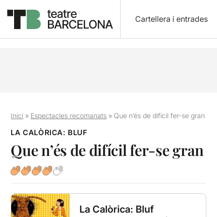
Cartellera i entrades
Inici
»
Espectacles recomanats
»
Que n’és de difícil fer-se gran
LA CALÒRICA: BLUF
Que n’és de difícil fer-se gran
La Calòrica: Bluf