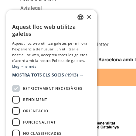
Avís legal
×
Política de privacitat
Aquest lloc web utilitza
Política de cookies
CATALAN
galetes
Condicions d’ús
SPANISH
Aquest lloc web utilitza galetes per millorar
Comunicacions comercials i Newsletter
l'experiència de l'usuari. En utilitzar el
Anuncia’t
nostre lloc web, accepteu totes les galetes
Vull rebre la newsletter de Teatre Barcelona amb 
d’acord amb la nostra Política de galetes.
Llegir-ne més
MOSTRA TOTS ELS SOCIS
(1913) →
ESTRICTAMENT NECESSÀRIES
RENDIMENT
ORIENTACIÓ
Amb el suport de
FUNCIONALITAT
NO CLASSIFICADES