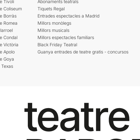
e Tívoli
Abonaments teatrals
re Coliseum
Tiquets Regal
e Borràs
Entrades espectacles a Madrid
re Romea
Millors monòlegs
larroel
Millors musicals
re Condal
Millors espectacles familiars
e Victòria
Black Friday Teatral
e Apolo
Guanya entrades de teatre gratis - concursos
re Goya
i Texas