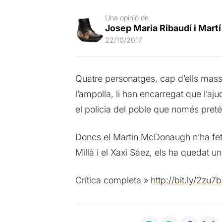
Una opinió de
Josep Maria Ribaudí i Martí
22/10/2017
Quatre personatges, cap d’ells massa 
l’ampolla, li han encarregat que l’aju
el policia del poble que només pretén
Doncs el Martin McDonaugh n’ha fet un
Millà i el Xaxi Sáez, els ha quedat u
Crítica completa »
http://bit.
ly
/2zu7