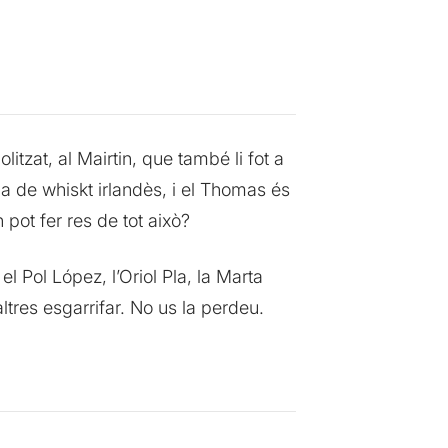
tzat, al Mairtin, que també li fot a
a de whiskt irlandès, i el Thomas és
pot fer res de tot això?
l Pol López, l’Oriol Pla, la Marta
ltres esgarrifar. No us la perdeu.