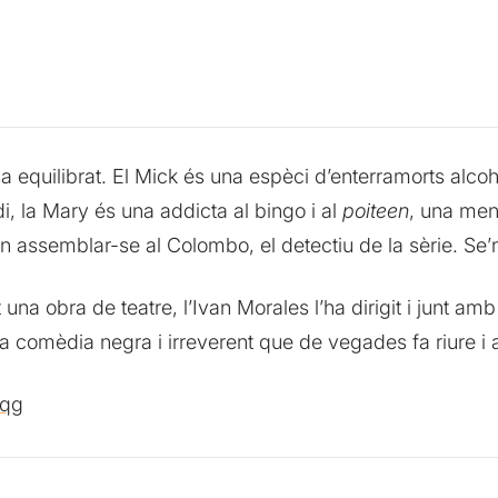
equilibrat. El Mick és una espèci d’enterramorts alcoholi
di, la Mary és una addicta al bingo i al
poiteen
, una men
 assemblar-se al Colombo, el detectiu de la sèrie. Se’n 
a obra de teatre, l’Ivan Morales l’ha dirigit i junt amb e
na comèdia negra i irreverent que de vegades fa riure i a
bqg