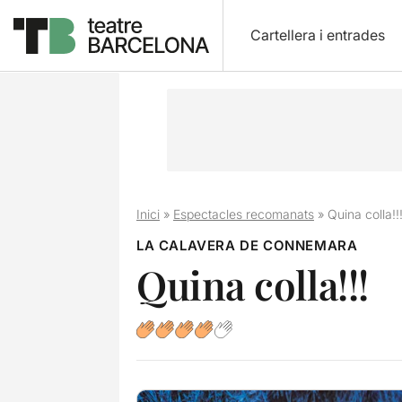
Cartellera i entrades
Inici
»
Espectacles recomanats
»
Quina colla!!
LA CALAVERA DE CONNEMARA
Quina colla!!!