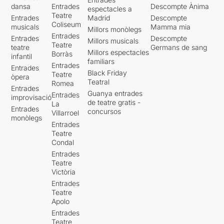
dansa
Entrades
Descompte Ànima
espectacles a
Teatre
Entrades
Madrid
Descompte
Coliseum
musicals
Mamma mia
Millors monòlegs
Entrades
Entrades
Descompte
Millors musicals
Teatre
teatre
Germans de sang
Millors espectacles
Borràs
infantil
familiars
Entrades
Entrades
Black Friday
Teatre
òpera
Teatral
Romea
Entrades
Guanya entrades
Entrades
improvisació
de teatre gratis -
La
Entrades
concursos
Villarroel
monòlegs
Entrades
Teatre
Condal
Entrades
Teatre
Victòria
Entrades
Teatre
Apolo
Entrades
Teatre