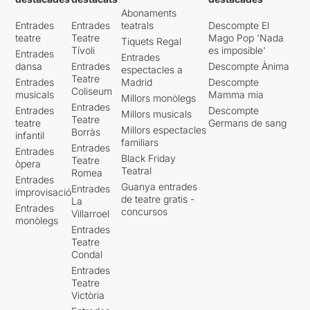
Abonaments
Entrades
Entrades
teatrals
Descompte El
teatre
Teatre
Mago Pop 'Nada
Tiquets Regal
Tívoli
es imposible'
Entrades
Entrades
dansa
Entrades
Descompte Ànima
espectacles a
Teatre
Entrades
Madrid
Descompte
Coliseum
musicals
Mamma mia
Millors monòlegs
Entrades
Entrades
Descompte
Millors musicals
Teatre
teatre
Germans de sang
Millors espectacles
Borràs
infantil
familiars
Entrades
Entrades
Black Friday
Teatre
òpera
Teatral
Romea
Entrades
Guanya entrades
Entrades
improvisació
de teatre gratis -
La
Entrades
concursos
Villarroel
monòlegs
Entrades
Teatre
Condal
Entrades
Teatre
Victòria