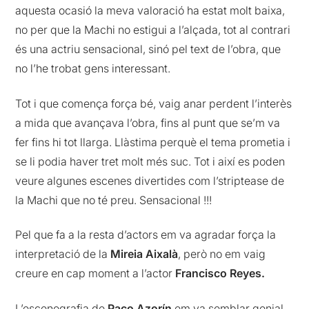
aquesta ocasió la meva valoració ha estat molt baixa,
no per que la Machi no estigui a l’alçada, tot al contrari
és una actriu sensacional, sinó pel text de l’obra, que
no l’he trobat gens interessant.
Tot i que comença força bé, vaig anar perdent l’interès
a mida que avançava l’obra, fins al punt que se’m va
fer fins hi tot llarga. Llàstima perquè el tema prometia i
se li podia haver tret molt més suc. Tot i així es poden
veure algunes escenes divertides com l’striptease de
la Machi que no té preu. Sensacional !!!
Pel que fa a la resta d’actors em va agradar força la
interpretació de la
Mireia Aixalà
, però no em vaig
creure en cap moment a l’actor
Francisco Reyes.
L’escenografia de
Paco Azorín
em va semblar genial