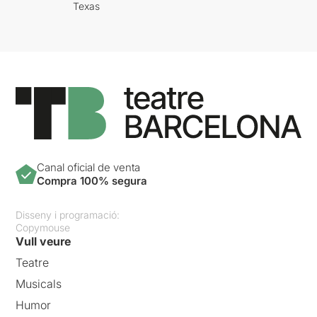
Texas
Canal oficial de venta
Compra 100% segura
Disseny i programació:
Copymouse
Vull veure
Teatre
Musicals
Humor