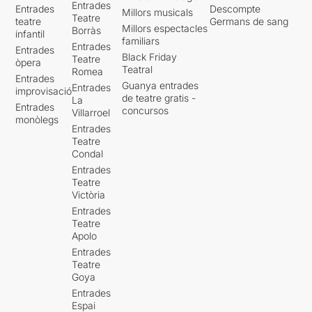
Entrades
Entrades
Descompte
Millors musicals
Teatre
teatre
Germans de sang
Millors espectacles
Borràs
infantil
familiars
Entrades
Entrades
Black Friday
Teatre
òpera
Teatral
Romea
Entrades
Guanya entrades
Entrades
improvisació
de teatre gratis -
La
Entrades
concursos
Villarroel
monòlegs
Entrades
Teatre
Condal
Entrades
Teatre
Victòria
Entrades
Teatre
Apolo
Entrades
Teatre
Goya
Entrades
Espai