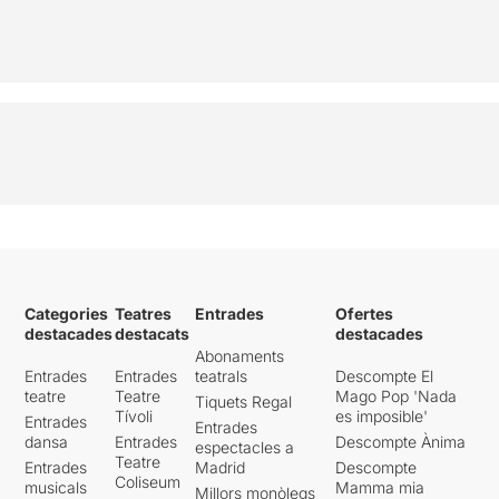
Categories
Teatres
Entrades
Ofertes
destacades
destacats
destacades
Abonaments
Entrades
Entrades
teatrals
Descompte El
teatre
Teatre
Mago Pop 'Nada
Tiquets Regal
Tívoli
es imposible'
Entrades
Entrades
dansa
Entrades
Descompte Ànima
espectacles a
Teatre
Entrades
Madrid
Descompte
Coliseum
musicals
Mamma mia
Millors monòlegs