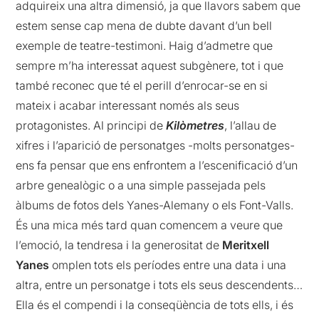
adquireix una altra dimensió, ja que llavors sabem que
estem sense cap mena de dubte davant d’un bell
exemple de teatre-testimoni. Haig d’admetre que
sempre m’ha interessat aquest subgènere, tot i que
també reconec que té el perill d’enrocar-se en si
mateix i acabar interessant només als seus
protagonistes. Al principi de
Kilòmetres
, l’allau de
xifres i l’aparició de personatges -molts personatges-
ens fa pensar que ens enfrontem a l’escenificació d’un
arbre genealògic o a una simple passejada pels
àlbums de fotos dels Yanes-Alemany o els Font-Valls.
És una mica més tard quan comencem a veure que
l’emoció, la tendresa i la generositat de
Meritxell
Yanes
omplen tots els períodes entre una data i una
altra, entre un personatge i tots els seus descendents…
Ella és el compendi i la conseqüència de tots ells, i és