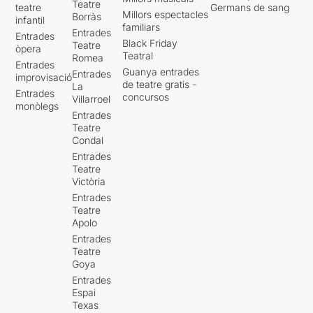
Teatre
teatre
Germans de sang
Millors espectacles
Borràs
infantil
familiars
Entrades
Entrades
Black Friday
Teatre
òpera
Teatral
Romea
Entrades
Guanya entrades
Entrades
improvisació
de teatre gratis -
La
Entrades
concursos
Villarroel
monòlegs
Entrades
Teatre
Condal
Entrades
Teatre
Victòria
Entrades
Teatre
Apolo
Entrades
Teatre
Goya
Entrades
Espai
Texas