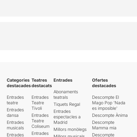
Categories
Teatres
Entrades
Ofertes
destacades
destacats
destacades
Abonaments
Entrades
Entrades
teatrals
Descompte El
teatre
Teatre
Mago Pop 'Nada
Tiquets Regal
Tívoli
es imposible'
Entrades
Entrades
dansa
Entrades
Descompte Ànima
espectacles a
Teatre
Entrades
Madrid
Descompte
Coliseum
musicals
Mamma mia
Millors monòlegs
Entrades
Entrades
Descompte
Millors musicals