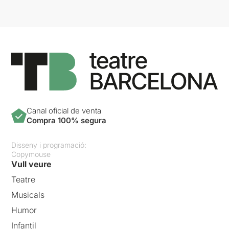
Canal oficial de venta
Compra 100% segura
Disseny i programació:
Copymouse
Vull veure
Teatre
Musicals
Humor
Infantil