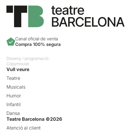
Canal oficial de venta
Compra 100% segura
Disseny i programació:
Copymouse
Vull veure
Teatre
Musicals
Humor
Infantil
Dansa
Teatre Barcelona ©2026
Atenció al client