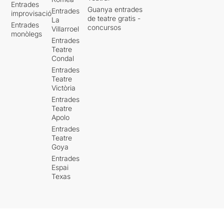
Entrades
Guanya entrades
Entrades
improvisació
de teatre gratis -
La
Entrades
concursos
Villarroel
monòlegs
Entrades
Teatre
Condal
Entrades
Teatre
Victòria
Entrades
Teatre
Apolo
Entrades
Teatre
Goya
Entrades
Espai
Texas