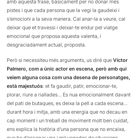
amb aquesta frase, bàsicament per no donar més
pistes i que cada persona que la vegi la gaudeixi i
s’emocioni a la seva manera. Cal anar-la a veure, cal
deixar que et travessi i deixar-te endur pel viatge
emocional que proposa aquesta valenta, i
desgraciadament actual, proposta.
Però si necessiteu més arguments, us diré que
Víctor
Palmero, com a únic actor en escena, però amb qui
veiem alguna cosa com una desena de personatges,
està majestuós
: et fa gaudir, patir, emocionar-te,
plorar, riure a riallades… Es nua emocionalment davant
del pati de butaques, es deixa la pell a cada escena…
durant hora i mitja, amb una energia que no decau en
cap moment i un treball de moviment molt ben cuidat,
ens explica la història d’una persona que no encaixa,
que ha d’escapar una i mil vegades de situacions