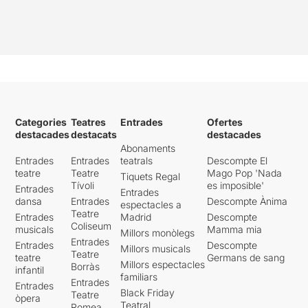
Categories
Teatres
Entrades
Ofertes
destacades
destacats
destacades
Abonaments
Entrades
Entrades
teatrals
Descompte El
teatre
Teatre
Mago Pop 'Nada
Tiquets Regal
Tívoli
es imposible'
Entrades
Entrades
dansa
Entrades
Descompte Ànima
espectacles a
Teatre
Entrades
Madrid
Descompte
Coliseum
musicals
Mamma mia
Millors monòlegs
Entrades
Entrades
Descompte
Millors musicals
Teatre
teatre
Germans de sang
Millors espectacles
Borràs
infantil
familiars
Entrades
Entrades
Black Friday
Teatre
òpera
Teatral
Romea