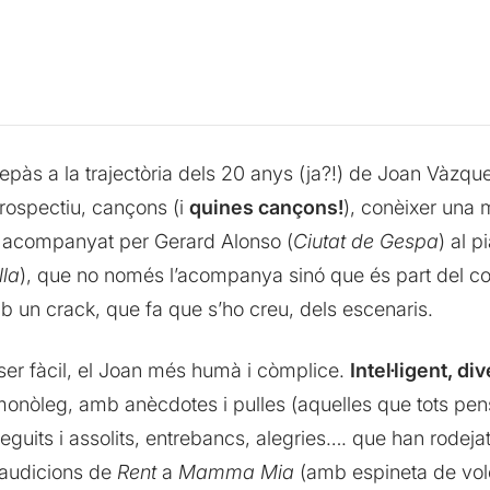
pàs a la trajectòria dels 20 anys (ja?!) de Joan Vàzqu
ospectiu, cançons (i
quines cançons!
), conèixer una 
t acompanyat per Gerard Alonso (
Ciutat de Gespa
) al 
la
), que no només l’acompanya sinó que és part del co
 un crack, que fa que s’ho creu, dels escenaris.
er fàcil, el Joan més humà i còmplice.
Intel·ligent, di
onòleg, amb anècdotes i pulles (aquelles que tots pen
guits i assolits, entrebancs, alegries…. que han rodeja
audicions de
Rent
a
Mamma Mia
(amb espineta de vole