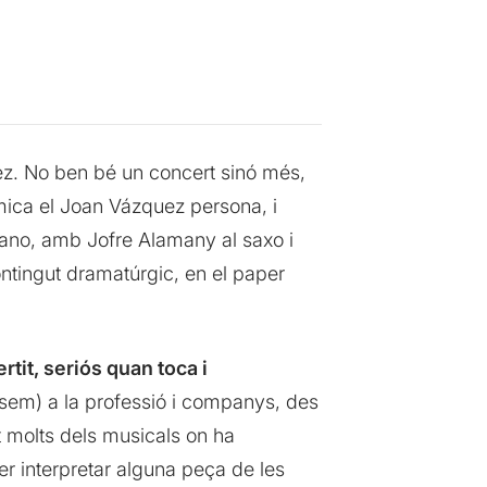
ez. No ben bé un concert sinó més,
mica el Joan Vázquez persona, i
piano, amb Jofre Alamany al saxo i
ntingut dramatúrgic, en el paper
vertit, seriós quan toca i
sem) a la professió i companys, des
t molts dels musicals on ha
r interpretar alguna peça de les