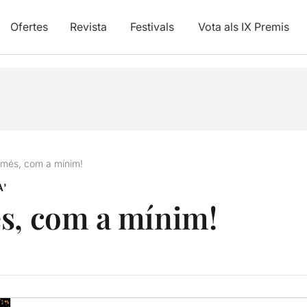
Ofertes
Revista
Festivals
Vota als IX Premis
 més, com a mínim!
A'
s, com a mínim!