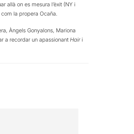
r allà on es mesura l’èxit (NY i
ll com la propera Ocaña.
ra, Àngels Gonyalons, Mariona
ujar a recordar un apassionant
Hair
i