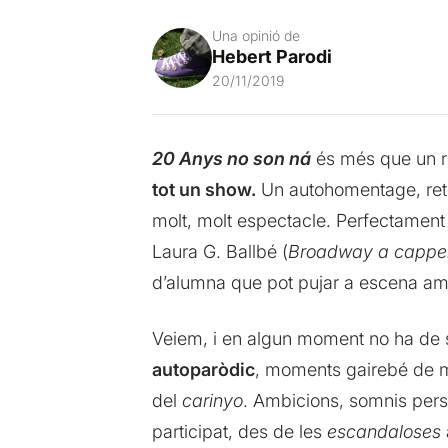
Una opinió de
Hebert Parodi
20/11/2019
20 Anys no son ná
és més que un re
tot un show.
Un autohomentage, retr
molt, molt espectacle. Perfectamen
Laura G. Ballbé (
Broadway a cappel
d’alumna que pot pujar a escena amb
Veiem, i en algun moment no ha de s
autoparòdic
, moments gairebé de m
del
carinyo
. Ambicions, somnis perse
participat, des de les
escandaloses