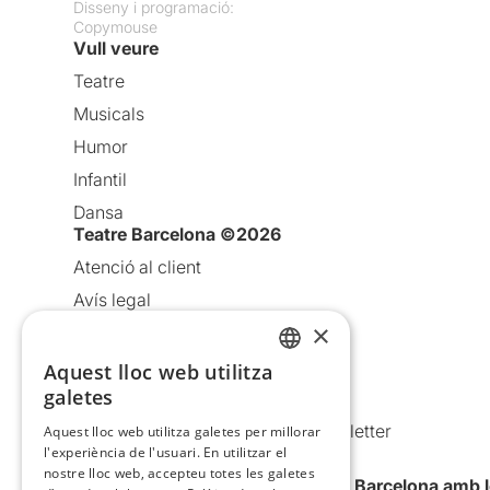
Disseny i programació:
Copymouse
Vull veure
Teatre
Musicals
Humor
Infantil
Dansa
Teatre Barcelona ©2026
Atenció al client
Avís legal
×
Política de privacitat
Política de cookies
Aquest lloc web utilitza
CATALAN
galetes
Condicions d’ús
SPANISH
Comunicacions comercials i Newsletter
Aquest lloc web utilitza galetes per millorar
l'experiència de l'usuari. En utilitzar el
Anuncia’t
nostre lloc web, accepteu totes les galetes
Vull rebre la newsletter de Teatre Barcelona amb 