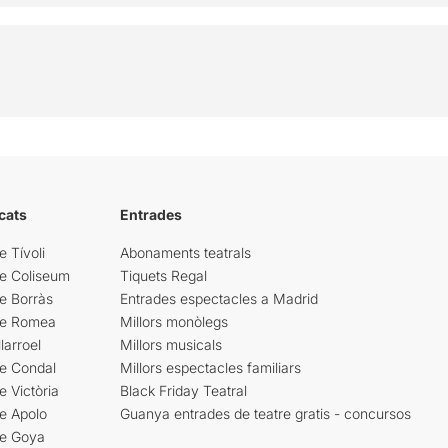
cats
Entrades
e Tívoli
Abonaments teatrals
re Coliseum
Tiquets Regal
e Borràs
Entrades espectacles a Madrid
re Romea
Millors monòlegs
larroel
Millors musicals
re Condal
Millors espectacles familiars
e Victòria
Black Friday Teatral
e Apolo
Guanya entrades de teatre gratis - concursos
re Goya