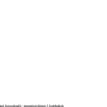
les novetats, promocions i sorteigs