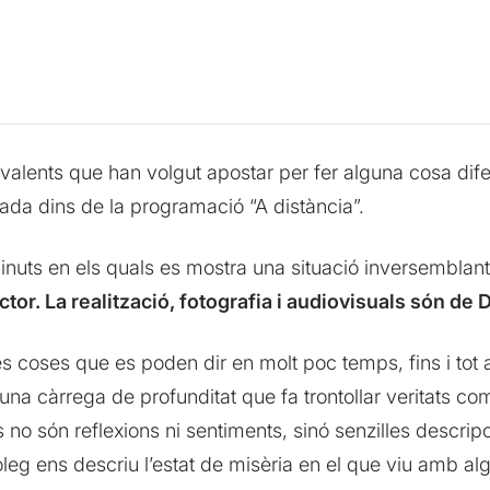
s valents que han volgut apostar per fer alguna cosa dif
da dins de la programació “A distància”.
inuts en els quals es mostra una situació inversemblant 
ector. La realització, fotografia i audiovisuals són de 
s coses que es poden dir en molt poc temps, fins i tot
una càrrega de profunditat que fa trontollar veritats co
us no són reflexions ni sentiments, sinó senzilles descrip
eg ens descriu l’estat de misèria en el que viu amb algun