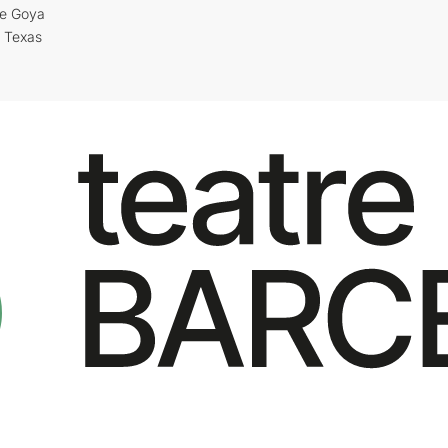
re Goya
i Texas