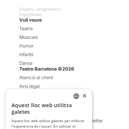
Disseny i programació:
Copymouse
Vull veure
Teatre
Musicals
Humor
Infantil
Dansa
Teatre Barcelona ©2026
Atenció al client
Avís legal
×
Política de privacitat
Política de cookies
Aquest lloc web utilitza
CATALAN
galetes
Condicions d’ús
SPANISH
Comunicacions comercials i Newsletter
Aquest lloc web utilitza galetes per millorar
l'experiència de l'usuari. En utilitzar el