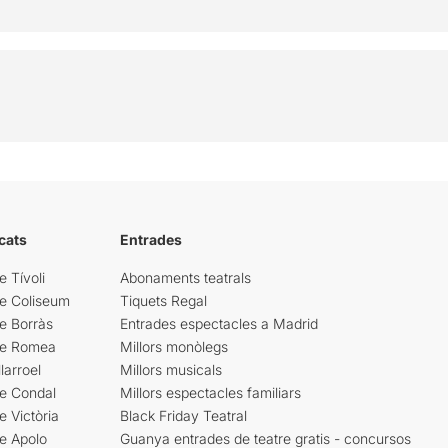
cats
Entrades
e Tívoli
Abonaments teatrals
re Coliseum
Tiquets Regal
e Borràs
Entrades espectacles a Madrid
re Romea
Millors monòlegs
larroel
Millors musicals
re Condal
Millors espectacles familiars
e Victòria
Black Friday Teatral
e Apolo
Guanya entrades de teatre gratis - concursos