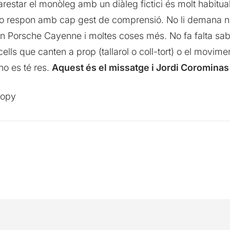
arestar el monòleg amb un diàleg fictici és molt habitua
o respon amb cap gest de comprensió. No li demana ni 
r un Porsche Cayenne i moltes coses més. No fa falta sa
cells que canten a prop (tallarol o coll-tort) o el movime
o es té res.
Aquest és el missatge i Jordi Corominas 
opy