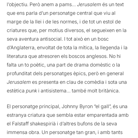
l’objectiu. Però anem a pams…
Jerusalem
és un text
que ens parla d’un personatge central que viu al
marge de la llei i de les normes, i de tot un estol de
criatures que, per motius diversos, el segueixen en la
seva aventura antisocial. I tot això en un bosc
d’Anglaterra, envoltat de tota la mítica, la llegenda i la
literatura que atresoren els boscos anglesos. No hi
falta un to poètic, una part de drama domèstic o la
profunditat dels personatges èpics, però en general
Jerusalem
es presenta en clau de comèdia i sota una
estètica
punk
i antisistema… també molt britànica.
El personatge principal, Johnny Byron “el gall”, és una
estranya criatura que sembla estar emparentada amb
el Falstaff shakespirià i d’altres bufons de la seva
immensa obra. Un personatge tan gran, i amb tants