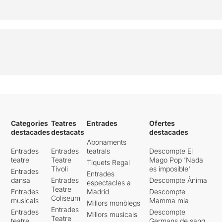
Categories
Teatres
Entrades
Ofertes
destacades
destacats
destacades
Abonaments
Entrades
Entrades
teatrals
Descompte El
teatre
Teatre
Mago Pop 'Nada
Tiquets Regal
Tívoli
es imposible'
Entrades
Entrades
dansa
Entrades
Descompte Ànima
espectacles a
Teatre
Entrades
Madrid
Descompte
Coliseum
musicals
Mamma mia
Millors monòlegs
Entrades
Entrades
Descompte
Millors musicals
Teatre
teatre
Germans de sang