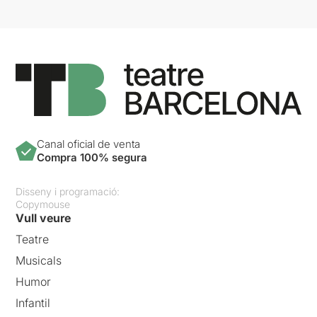
Canal oficial de venta
Compra 100% segura
Disseny i programació:
Copymouse
Vull veure
Teatre
Musicals
Humor
Infantil