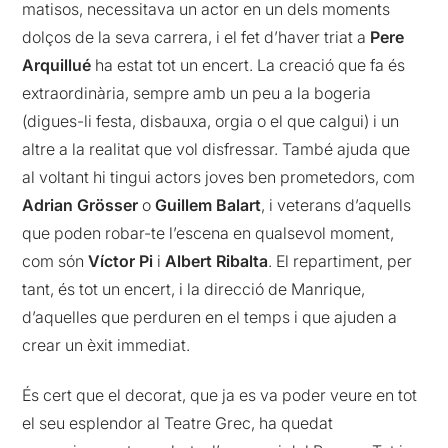
matisos, necessitava un actor en un dels moments
dolços de la seva carrera, i el fet d’haver triat a
Pere
Arquillué
ha estat tot un encert. La creació que fa és
extraordinària, sempre amb un peu a la bogeria
(digues-li festa, disbauxa, orgia o el que calgui) i un
altre a la realitat que vol disfressar. També ajuda que
al voltant hi tingui actors joves ben prometedors, com
Adrian Grösser
o
Guillem Balart
, i veterans d’aquells
que poden robar-te l’escena en qualsevol moment,
com són
Víctor Pi
i
Albert Ribalta
. El repartiment, per
tant, és tot un encert, i la direcció de Manrique,
d’aquelles que perduren en el temps i que ajuden a
crear un èxit immediat.
És cert que el decorat, que ja es va poder veure en tot
el seu esplendor al Teatre Grec, ha quedat