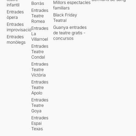
Millors espectacles
Borràs
infantil
familiars
Entrades
Entrades
Black Friday
Teatre
òpera
Teatral
Romea
Entrades
Guanya entrades
Entrades
improvisació
de teatre gratis -
La
Entrades
concursos
Villarroel
monòlegs
Entrades
Teatre
Condal
Entrades
Teatre
Victòria
Entrades
Teatre
Apolo
Entrades
Teatre
Goya
Entrades
Espai
Texas