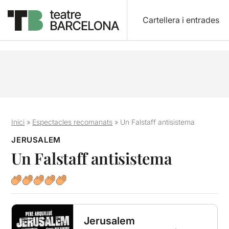
Cartellera i entrades
Inici
»
Espectacles recomanats
»
Un Falstaff antisistema
JERUSALEM
Un Falstaff antisistema
Jerusalem