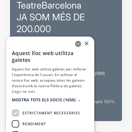
TeatreBarcelona
JA SOM MÉS DE
200.000
×
Promocions
Aquest lloc web utilitza
CATALAN
galetes
Sortejos exclusius
SPANISH
Aquest lloc web utilitza galetes per millorar
Butlletins d’actualitat i descomptes
l'experiència de l'usuari. En utilitzar el
nostre lloc web, accepteu totes les galetes
Valora espectacles
d’acord amb la nostra Política de galetes.
Llegir-ne més
MOSTRA TOTS ELS SOCIS
(1650) →
Canal oficial de venda teatral Compra 100%
segura
ESTRICTAMENT NECESSÀRIES
RENDIMENT