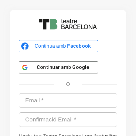
Continua amb
Facebook
Continuar amb
Google
O