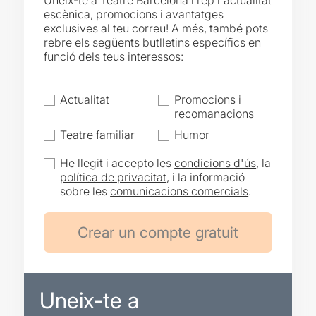
Uneix-te a Teatre Barcelona i rep l'actualitat
escènica, promocions i avantatges
exclusives al teu correu! A més, també pots
rebre els següents butlletins específics en
funció dels teus interessos:
Actualitat
Promocions i
recomanacions
Teatre familiar
Humor
He llegit i accepto les
condicions d'ús
, la
política de privacitat
, i la informació
sobre les
comunicacions comercials
.
Uneix-te a