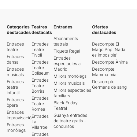
Categories
Teatres
Entrades
Ofertes
destacades
destacats
destacades
Abonaments
Entrades
Entrades
teatrals
Descompte El
teatre
Teatre
Mago Pop 'Nada
Tiquets Regal
Tívoli
es imposible'
Entrades
Entrades
dansa
Entrades
Descompte Ànima
espectacles a
Teatre
Entrades
Madrid
Descompte
Coliseum
musicals
Mamma mia
Millors monòlegs
Entrades
Entrades
Descompte
Millors musicals
Teatre
teatre
Germans de sang
Millors espectacles
Borràs
infantil
familiars
Entrades
Entrades
Black Friday
Teatre
òpera
Teatral
Romea
Entrades
Guanya entrades
Entrades
improvisació
de teatre gratis -
La
Entrades
concursos
Villarroel
monòlegs
Entrades