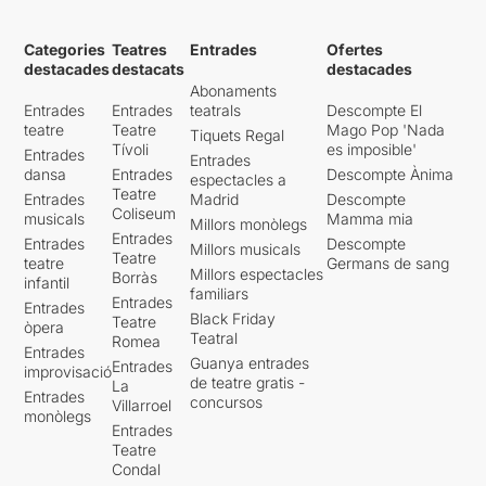
Categories
Teatres
Entrades
Ofertes
destacades
destacats
destacades
Abonaments
Entrades
Entrades
teatrals
Descompte El
teatre
Teatre
Mago Pop 'Nada
Tiquets Regal
Tívoli
es imposible'
Entrades
Entrades
dansa
Entrades
Descompte Ànima
espectacles a
Teatre
Entrades
Madrid
Descompte
Coliseum
musicals
Mamma mia
Millors monòlegs
Entrades
Entrades
Descompte
Millors musicals
Teatre
teatre
Germans de sang
Millors espectacles
Borràs
infantil
familiars
Entrades
Entrades
Black Friday
Teatre
òpera
Teatral
Romea
Entrades
Guanya entrades
Entrades
improvisació
de teatre gratis -
La
Entrades
concursos
Villarroel
monòlegs
Entrades
Teatre
Condal