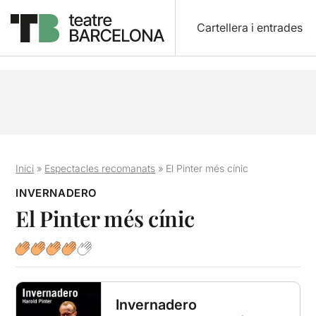
Cartellera i entrades
Inici
»
Espectacles recomanats
»
El Pinter més cínic
INVERNADERO
El Pinter més cínic
Invernadero