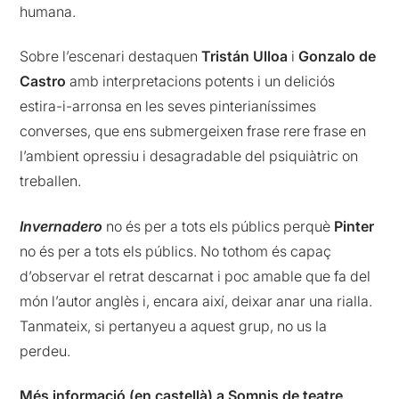
humana.
Sobre l’escenari destaquen
Tristán Ulloa
i
Gonzalo de
Castro
amb interpretacions potents i un deliciós
estira-i-arronsa en les seves pinterianíssimes
converses, que ens submergeixen frase rere frase en
l’ambient opressiu i desagradable del psiquiàtric on
treballen.
Invernadero
no és per a tots els públics perquè
Pinter
no és per a tots els públics. No tothom és capaç
d’observar el retrat descarnat i poc amable que fa del
món l’autor anglès i, encara així, deixar anar una rialla.
Tanmateix, si pertanyeu a aquest grup, no us la
perdeu.
Més informació (en castellà) a Somnis de teatre