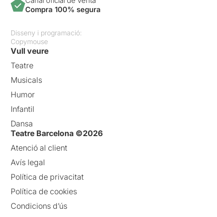
Canal oficial de venta
Compra 100% segura
Disseny i programació:
Copymouse
Vull veure
Teatre
Musicals
Humor
Infantil
Dansa
Teatre Barcelona ©2026
Atenció al client
Avís legal
Política de privacitat
Política de cookies
Condicions d’ús