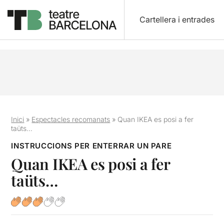
Cartellera i entrades
Inici
»
Espectacles recomanats
»
Quan IKEA es posi a fer
taüts…
INSTRUCCIONS PER ENTERRAR UN PARE
Quan IKEA es posi a fer
taüts…