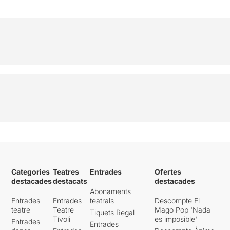
Categories
Teatres
Entrades
Ofertes
destacades
destacats
destacades
Abonaments
Entrades
Entrades
teatrals
Descompte El
teatre
Teatre
Mago Pop 'Nada
Tiquets Regal
Tívoli
es imposible'
Entrades
Entrades