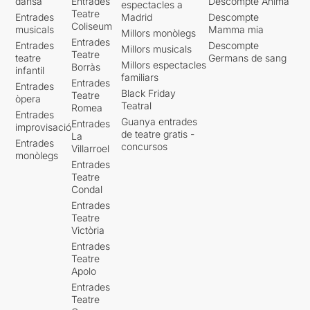
dansa
Entrades
Descompte Ànima
espectacles a
Teatre
Entrades
Madrid
Descompte
Coliseum
musicals
Mamma mia
Millors monòlegs
Entrades
Entrades
Descompte
Millors musicals
Teatre
teatre
Germans de sang
Millors espectacles
Borràs
infantil
familiars
Entrades
Entrades
Black Friday
Teatre
òpera
Teatral
Romea
Entrades
Guanya entrades
Entrades
improvisació
de teatre gratis -
La
Entrades
concursos
Villarroel
monòlegs
Entrades
Teatre
Condal
Entrades
Teatre
Victòria
Entrades
Teatre
Apolo
Entrades
Teatre