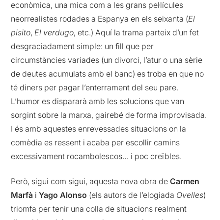
econòmica, una mica com a les grans pel·lícules
neorrealistes rodades a Espanya en els seixanta (
El
pisito
,
El verdugo
, etc.) Aquí la trama parteix d’un fet
desgraciadament simple: un fill que per
circumstàncies variades (un divorci, l’atur o una sèrie
de deutes acumulats amb el banc) es troba en que no
té diners per pagar l’enterrament del seu pare.
L’humor es dispararà amb les solucions que van
sorgint sobre la marxa, gairebé de forma improvisada.
I és amb aquestes enrevessades situacions on la
comèdia es ressent i acaba per escollir camins
excessivament rocambolescos… i poc creïbles.
Però, sigui com sigui, aquesta nova obra de
Carmen
Marfà
i
Yago Alonso
(els autors de l’elogiada
Ovelles
)
triomfa per tenir una colla de situacions realment