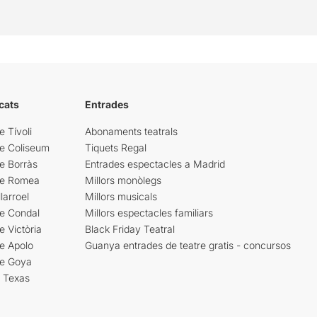
cats
Entrades
e Tívoli
Abonaments teatrals
re Coliseum
Tiquets Regal
e Borràs
Entrades espectacles a Madrid
re Romea
Millors monòlegs
larroel
Millors musicals
re Condal
Millors espectacles familiars
e Victòria
Black Friday Teatral
e Apolo
Guanya entrades de teatre gratis - concursos
re Goya
i Texas