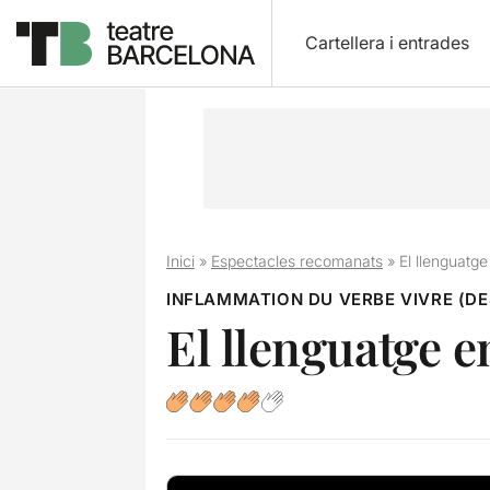
Cartellera i entrades
Inici
»
Espectacles recomanats
»
El llenguatg
INFLAMMATION DU VERBE VIVRE (D
El llenguatge 