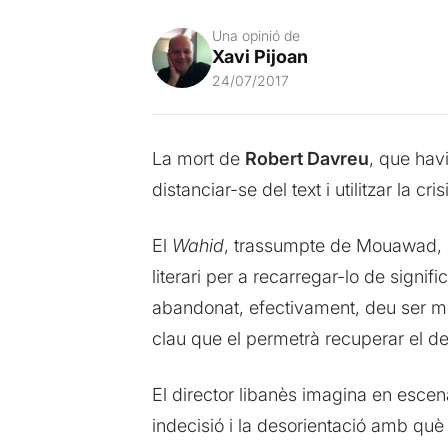
Una opinió de
Xavi Pijoan
24/07/2017
La mort de
Robert Davreu
, que hav
distanciar-se del text i utilitzar la cr
El
Wahid
, trassumpte de Mouawad, ef
literari per a recarregar-lo de signifi
abandonat, efectivament, deu ser mol
clau que el permetrà recuperar el des
El director libanès imagina en escen
indecisió i la desorientació amb què 