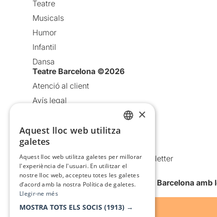
Teatre
Musicals
Humor
Infantil
Dansa
Teatre Barcelona ©2026
Atenció al client
Avís legal
×
Política de privacitat
Política de cookies
Aquest lloc web utilitza
CATALAN
galetes
Condicions d’ús
SPANISH
Aquest lloc web utilitza galetes per millorar
Comunicacions comercials i Newsletter
l'experiència de l'usuari. En utilitzar el
Anuncia’t
nostre lloc web, accepteu totes les galetes
Vull rebre la newsletter de Teatre Barcelona amb 
d’acord amb la nostra Política de galetes.
Llegir-ne més
MOSTRA TOTS ELS SOCIS
(1913) →