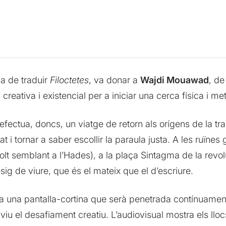
ia de traduir
Filoctetes
, va donar a
Wajdi Mouawad
, de
isi creativa i existencial per a iniciar una cerca física i me
ectua, doncs, un viatge de retorn als orígens de la tra
cat i tornar a saber escollir la paraula justa. A les ruïne
t semblant a l’Hades), a la plaça Sintagma de la revolu
ig de viure, que és el mateix que el d’escriure.
a una pantalla-cortina que serà penetrada contínuament
viu el desafiament creatiu. L’audiovisual mostra els lloc