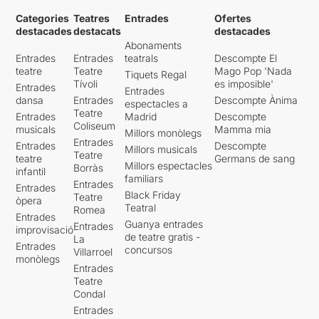
Categories
Teatres
Entrades
Ofertes
destacades
destacats
destacades
Abonaments
Entrades
Entrades
teatrals
Descompte El
teatre
Teatre
Mago Pop 'Nada
Tiquets Regal
Tívoli
es imposible'
Entrades
Entrades
dansa
Entrades
Descompte Ànima
espectacles a
Teatre
Entrades
Madrid
Descompte
Coliseum
musicals
Mamma mia
Millors monòlegs
Entrades
Entrades
Descompte
Millors musicals
Teatre
teatre
Germans de sang
Millors espectacles
Borràs
infantil
familiars
Entrades
Entrades
Black Friday
Teatre
òpera
Teatral
Romea
Entrades
Guanya entrades
Entrades
improvisació
de teatre gratis -
La
Entrades
concursos
Villarroel
monòlegs
Entrades
Teatre
Condal
Entrades