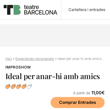
Cartellera i entrades
Inici
»
Espectacles recomanats
»
Ideal per anar-hi amb amics
IMPROSHOW
Ideal per anar-hi amb amics
11,00€
A partir de
Comprar Entrades