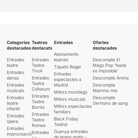
Categories
Teatres
Entrades
Ofertes
destacades
destacats
destacades
Abonaments
Entrades
Entrades
teatrals
Descompte El
teatre
Teatre
Mago Pop 'Nada
Tiquets Regal
Tívoli
es imposible'
Entrades
Entrades
dansa
Entrades
Descompte Ànima
espectacles a
Teatre
Entrades
Madrid
Descompte
Coliseum
musicals
Mamma mia
Millors monòlegs
Entrades
Entrades
Descompte
Millors musicals
Teatre
teatre
Germans de sang
Millors espectacles
Borràs
infantil
familiars
Entrades
Entrades
Black Friday
Teatre
òpera
Teatral
Romea
Entrades
Guanya entrades
Entrades
improvisació
de teatre gratis -
La