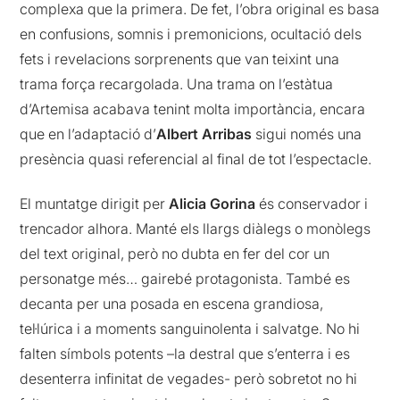
complexa que la primera. De fet, l’obra original es basa
en confusions, somnis i premonicions, ocultació dels
fets i revelacions sorprenents que van teixint una
trama força recargolada. Una trama on l’estàtua
d’Artemisa acabava tenint molta importància, encara
que en l’adaptació d’
Albert Arribas
sigui només una
presència quasi referencial al final de tot l’espectacle.
El muntatge dirigit per
Alicia Gorina
és conservador i
trencador alhora. Manté els llargs diàlegs o monòlegs
del text original, però no dubta en fer del cor un
personatge més… gairebé protagonista. També es
decanta per una posada en escena grandiosa,
tel·lúrica i a moments sanguinolenta i salvatge. No hi
falten símbols potents –la destral que s’enterra i es
desenterra infinitat de vegades- però sobretot no hi