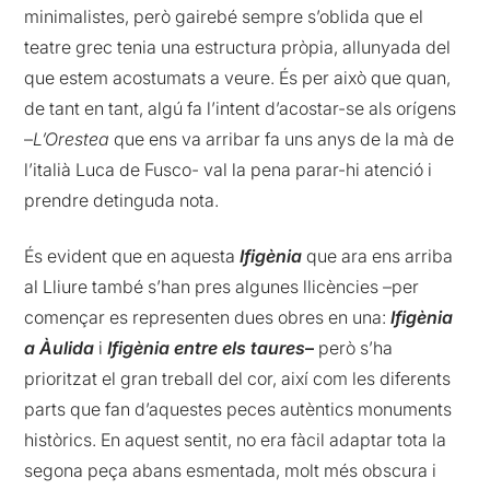
minimalistes, però gairebé sempre s’oblida que el
teatre grec tenia una estructura pròpia, allunyada del
que estem acostumats a veure. És per això que quan,
de tant en tant, algú fa l’intent d’acostar-se als orígens
–
L’Orestea
que ens va arribar fa uns anys de la mà de
l’italià Luca de Fusco- val la pena parar-hi atenció i
prendre detinguda nota.
És evident que en aquesta
Ifigènia
que ara ens arriba
al Lliure també s’han pres algunes llicències –per
començar es representen dues obres en una:
Ifigènia
a Àulida
i
Ifigènia entre els taures
–
però s’ha
prioritzat el gran treball del cor, així com les diferents
parts que fan d’aquestes peces autèntics monuments
històrics. En aquest sentit, no era fàcil adaptar tota la
segona peça abans esmentada, molt més obscura i