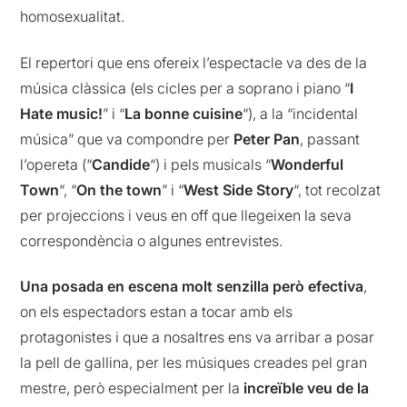
homosexualitat.
El repertori que ens ofereix l’espectacle va des de la
música clàssica (els cicles per a soprano i piano “
I
Hate music!
” i “
La bonne cuisine
“), a la “incidental
música” que va compondre per
Peter Pan
, passant
l’opereta (“
Candide
“) i pels musicals “
Wonderful
Town
“, “
On the town
” i “
West Side Story
“, tot recolzat
per projeccions i veus en off que llegeixen la seva
correspondència o algunes entrevistes.
Una posada en escena molt senzilla però efectiva
,
on els espectadors estan a tocar amb els
protagonistes i que a nosaltres ens va arribar a posar
la pell de gallina, per les músiques creades pel gran
mestre, però especialment per la
increïble veu de la