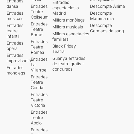
Entrades
Entrades
dansa
Entrades
Descompte Ànima
espectacles a
Teatre
Entrades
Madrid
Descompte
Coliseum
musicals
Mamma mia
Millors monòlegs
Entrades
Entrades
Descompte
Millors musicals
Teatre
teatre
Germans de sang
Millors espectacles
Borràs
infantil
familiars
Entrades
Entrades
Black Friday
Teatre
òpera
Teatral
Romea
Entrades
Guanya entrades
Entrades
improvisació
de teatre gratis -
La
Entrades
concursos
Villarroel
monòlegs
Entrades
Teatre
Condal
Entrades
Teatre
Victòria
Entrades
Teatre
Apolo
Entrades