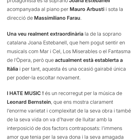
protagonista és la soprano
Joana Estebanell
acompanyada al piano per
Mauro Arbusti
i sota la
direcció de
Massimiliano Farau
.
Una veu realment extraordinària
la de la soprano
catalana Joana Estebanell, que hem pogut sentir en
musicals com Mar i Cel, Los Miserables o el Fantasma
de l’Òpera, però que
actualment està establerta a
Itàlia
i per tant, aquesta és una ocasió gairabé única
per poder-la escoltar novament.
I HATE MUSIC !
és un recorregut per la música de
Leonard Bernstein
, que ens mostra clarament
l’enorme varietat i complexitat de la seva obra i també
de la seva vida on va d’haver de lluitar amb la
interposició de dos factors contraposats: l’immens
amor que tenia per la seva dona i la seva amagada