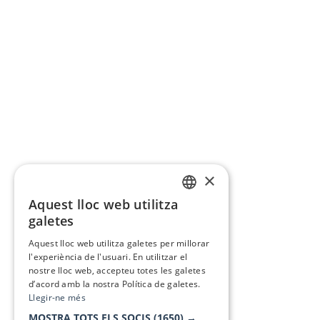
×
Aquest lloc web utilitza
CATALAN
galetes
SPANISH
Aquest lloc web utilitza galetes per millorar
l'experiència de l'usuari. En utilitzar el
nostre lloc web, accepteu totes les galetes
d’acord amb la nostra Política de galetes.
Llegir-ne més
MOSTRA TOTS ELS SOCIS
(1650) →