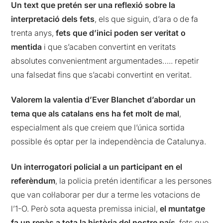
Un text que pretén ser una reflexió sobre la
interpretació dels fets
, els que siguin, d’ara o de fa
trenta anys,
fets que d’inici poden ser veritat o
mentida
i que s’acaben convertint en veritats
absolutes convenientment argumentades….. repetir
una falsedat fins que s’acabi convertint en veritat.
Valorem la valentia d’Ever Blanchet d’abordar un
tema que als catalans ens ha fet molt de mal
,
especialment als que creiem que l’única sortida
possible és optar per la independència de Catalunya.
Un interrogatori policial a un participant en el
referèndum
, la policia pretén identificar a les persones
que van col·laborar per dur a terme les votacions de
l’1-O. Però sota aquesta premissa inicial,
el muntatge
fa un repàs a tota la història del nostre país
, fets que