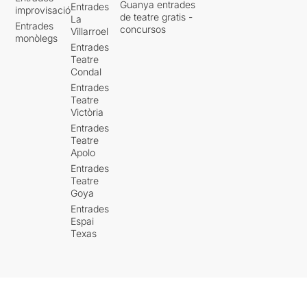
Guanya entrades
Entrades
improvisació
de teatre gratis -
La
Entrades
concursos
Villarroel
monòlegs
Entrades
Teatre
Condal
Entrades
Teatre
Victòria
Entrades
Teatre
Apolo
Entrades
Teatre
Goya
Entrades
Espai
Texas