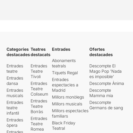
Categories
Teatres
Entrades
Ofertes
destacades
destacats
destacades
Abonaments
Entrades
Entrades
teatrals
Descompte El
teatre
Teatre
Mago Pop 'Nada
Tiquets Regal
Tívoli
es imposible'
Entrades
Entrades
dansa
Entrades
Descompte Ànima
espectacles a
Teatre
Entrades
Madrid
Descompte
Coliseum
musicals
Mamma mia
Millors monòlegs
Entrades
Entrades
Descompte
Millors musicals
Teatre
teatre
Germans de sang
Millors espectacles
Borràs
infantil
familiars
Entrades
Entrades
Black Friday
Teatre
òpera
Teatral
Romea
Entrades