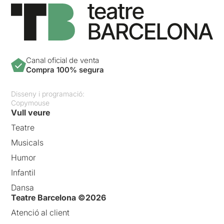
Canal oficial de venta
Compra 100% segura
Disseny i programació:
Copymouse
Vull veure
Teatre
Musicals
Humor
Infantil
Dansa
Teatre Barcelona ©2026
Atenció al client