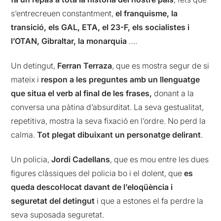
s’entrecreuen constantment,
el franquisme, la
transició, els GAL, ETA, el 23-F, els socialistes i
l’OTAN, Gibraltar, la monarquia
….
Un detingut,
Ferran Terraza
, que es mostra segur de si
mateix i
respon a les preguntes amb un llenguatge
que situa el verb al final de les frases,
donant a la
conversa una pàtina d’absurditat. La seva gestualitat,
repetitiva, mostra la seva fixació en l’ordre. No perd la
calma.
Tot plegat dibuixant un personatge delirant
.
Un policia,
Jordi Cadellans
, que es mou entre les dues
figures clàssiques del policia bo i el dolent, que
es
queda descol·locat davant de l’eloqüència i
seguretat del detingut
i que a estones el fa perdre la
seva suposada seguretat.