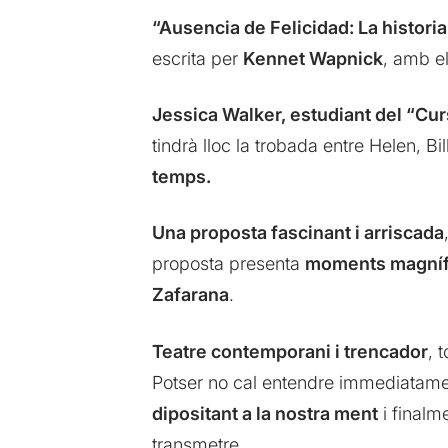
“Ausencia de Felicidad: La histori
escrita per
Kennet Wapnick
, amb e
Jessica Walker, estudiant del “Cu
tindrà lloc la trobada entre Helen, B
temps.
Una proposta fascinant i arriscada
proposta presenta
moments magnífi
Zafarana
.
Teatre contemporani i trencador
, 
Potser no cal entendre immediatament
dipositant a la nostra ment
i finalm
transmetre.