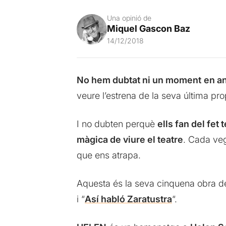
Una opinió de
Miquel Gascon Baz
14/12/2018
No hem dubtat ni un moment
en an
veure l’estrena de la seva última pr
I no dubten perquè
ells fan del fe
màgica de viure el teatre
. Cada veg
que ens atrapa.
Aquesta és la seva cinquena obra d
i “
Así habló Zaratustra
“.