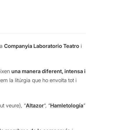
la
Companyia Laboratorio Teatro
i
eixen
una manera diferent, intensa i
 la litúrgia que ho envolta tot i
t veure), “
Altazor
“, “
Hamletología
”