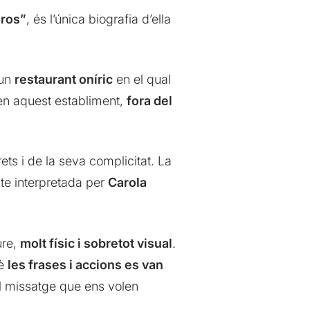
gros”
, és l’única biografia d’ella
 un
restaurant oníric
en el qual
x en aquest establiment,
fora del
ets i de la seva complicitat. La
te interpretada per
Carola
ure,
molt físic i sobretot visual
.
uè
les frases i accions es van
el missatge que ens volen