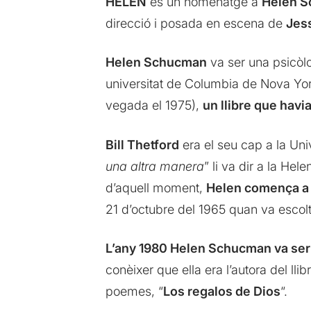
HELEN
és un homenatge a
Helen 
direcció i posada en escena de
Jes
Helen Schucman
va ser una psicòlo
universitat de Columbia de Nova Yo
vegada el 1975),
un llibre que havia
Bill Thetford
era el seu cap a la Univ
una altra manera
” li va dir a la He
d’aquell moment,
Helen comença a 
21 d’octubre del 1965 quan va escolt
L’any 1980 Helen Schucman va ser d
conèixer que ella era l’autora del llib
poemes, “
Los regalos de Dios
“.