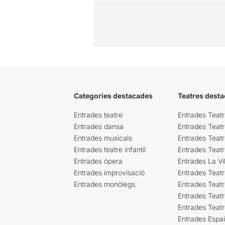
Categories destacades
Teatres desta
Entrades teatre
Entrades Teatr
Entrades dansa
Entrades Teat
Entrades musicals
Entrades Teatr
Entrades teatre infantil
Entrades Teat
Entrades òpera
Entrades La Vil
Entrades improvisació
Entrades Teat
Entrades monòlegs
Entrades Teatr
Entrades Teatr
Entrades Teat
Entrades Espa