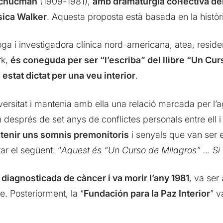
Schucman
(1909-1981),
amb dramatúrgia col·lectiva d
sica Walker
. Aquesta proposta està basada en la històr
ga i investigadora clínica nord-americana, atea, reside
rk,
és coneguda per ser “l’escriba” del llibre “Un Cu
 estat dictat per una veu interior
.
ersitat i mantenia amb ella una relació marcada per l’agre
len després de set anys de conflictes personals entre ell 
tenir uns somnis premonitoris
i senyals que van ser e
ar el següent: “
Aquest és “Un Curso de Milagros” … Si 
iagnosticada de càncer i va morir l’any 1981
, va ser
re. Posteriorment, la “
Fundación para la Paz Interior
” v