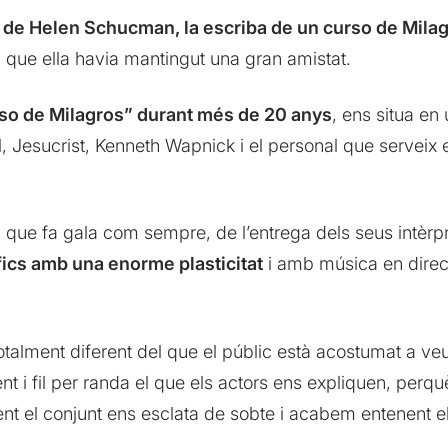
a de Helen Schucman, la escriba de un curso de Mila
l que ella havia mantingut una gran amistat.
rso de Milagros” durant més de 20 anys
, ens situa en
ill, Jesucrist, Kenneth Wapnick i el personal que servei
, que fa gala com sempre, de l’entrega dels seus intèrpr
cs amb una enorme plasticitat
i amb música en direc
totalment diferent del que el públic està acostumat a ve
 i fil per randa el que els actors ens expliquen, perq
ent el conjunt ens esclata de sobte i acabem entenent 