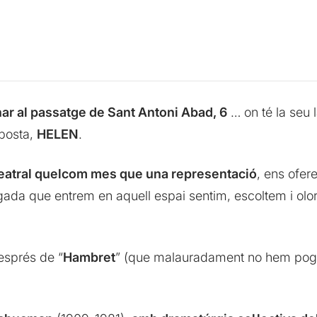
ar al passatge de Sant Antoni Abad, 6
… on té la seu 
oposta,
HELEN
.
t teatral quelcom mes que una representació
, ens ofer
ada que entrem en aquell espai sentim, escoltem i olorem
esprés de “
Hambret
” (que malauradament no hem pogu