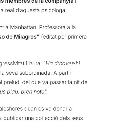
els membres de la companyia
i
ia real d’aquesta psicòloga.
nt a Manhattan. Professora a la
rso de Milagros”
(editat per primera
ssivitat i la ira: “
Ha d’haver-hi
i la seva subordinada. A partir
l preludi del que va passar la nit del
us plau, pren nota
“.
 aleshores quan es va donar a
a publicar una col·lecció dels seus