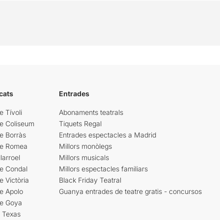
cats
Entrades
e Tívoli
Abonaments teatrals
re Coliseum
Tiquets Regal
e Borràs
Entrades espectacles a Madrid
re Romea
Millors monòlegs
larroel
Millors musicals
re Condal
Millors espectacles familiars
e Victòria
Black Friday Teatral
e Apolo
Guanya entrades de teatre gratis - concursos
re Goya
i Texas