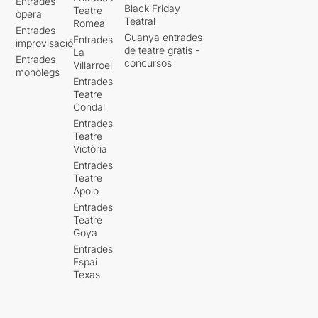
Entrades
Black Friday
Teatre
òpera
Teatral
Romea
Entrades
Guanya entrades
Entrades
improvisació
de teatre gratis -
La
Entrades
concursos
Villarroel
monòlegs
Entrades
Teatre
Condal
Entrades
Teatre
Victòria
Entrades
Teatre
Apolo
Entrades
Teatre
Goya
Entrades
Espai
Texas