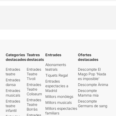
Categories
Teatres
Entrades
Ofertes
destacades
destacats
destacades
Abonaments
Entrades
Entrades
teatrals
Descompte El
teatre
Teatre
Mago Pop 'Nada
Tiquets Regal
Tívoli
es imposible'
Entrades
Entrades
dansa
Entrades
Descompte Ànima
espectacles a
Teatre
Entrades
Madrid
Descompte
Coliseum
musicals
Mamma mia
Millors monòlegs
Entrades
Entrades
Descompte
Millors musicals
Teatre
teatre
Germans de sang
Millors espectacles
Borràs
infantil
familiars
Entrades