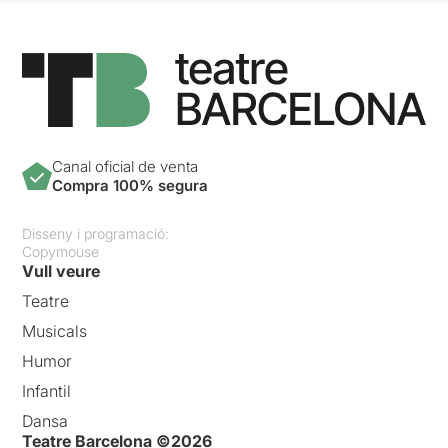
Canal oficial de venta
Compra 100% segura
Disseny i programació:
Copymouse
Vull veure
Teatre
Musicals
Humor
Infantil
Dansa
Teatre Barcelona ©2026