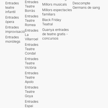
Entrades
Entrades
Descompte
Millors musicals
Teatre
teatre
Germans de sang
Millors espectacles
Borràs
infantil
familiars
Entrades
Entrades
Black Friday
Teatre
òpera
Teatral
Romea
Entrades
Guanya entrades
Entrades
improvisació
de teatre gratis -
La
Entrades
concursos
Villarroel
monòlegs
Entrades
Teatre
Condal
Entrades
Teatre
Victòria
Entrades
Teatre
Apolo
Entrades
Teatre
Goya
Entrades
Espai