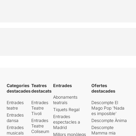
Categories
Teatres
Entrades
Ofertes
destacades
destacats
destacades
Abonaments
Entrades
Entrades
teatrals
Descompte El
teatre
Teatre
Mago Pop 'Nada
Tiquets Regal
Tívoli
es imposible'
Entrades
Entrades
dansa
Entrades
Descompte Ànima
espectacles a
Teatre
Entrades
Madrid
Descompte
Coliseum
musicals
Mamma mia
Millors monòlegs