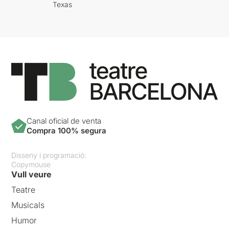
Texas
Canal oficial de venta
Compra 100% segura
Disseny i programació:
Copymouse
Vull veure
Teatre
Musicals
Humor